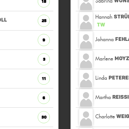
Sabrina
WUN
18
Hannah
STRÜ
OLL
25
TW
Johanna
FEHL
9
Marlene
MOYZ
3
Linda
PETERE
11
Martha
REISS
6
Charlotte
WEI
30