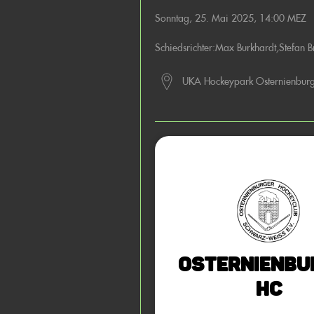
Sonntag, 25. Mai 2025, 14:00 MEZ
Schiedsrichter:
Max Burkhardt
,
Stefan B
UKA Hockeypark Osternienbur
Osternienbu
HC