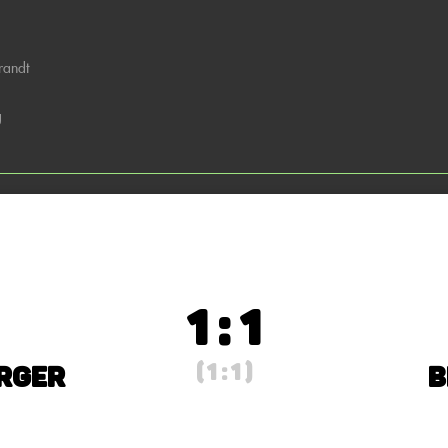
randt
g
1 : 1
( 1 : 1 )
rger
B