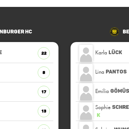
nburger HC
Be
Karla
E
LÜCK
22
Lina
PANTOS
8
Emilia
GÖMÜS
17
Sophie
SCHRE
13
K