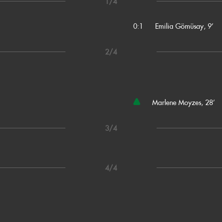
1/4
0:1
Emilia Gömüsay, 9’
2/4
Marlene Moyzes, 28’
3/4
4/4