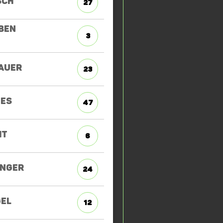
SCH
27
BEN
3
AUER
23
ES
47
IT
6
INGER
24
GEL
12