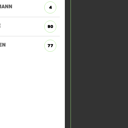
MANN
4
E
90
EN
77