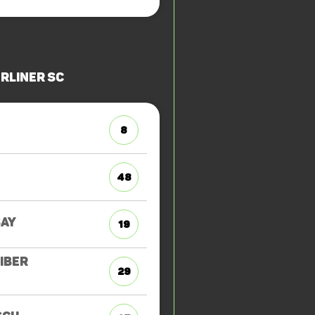
rliner SC
8
48
AY
19
IBER
29