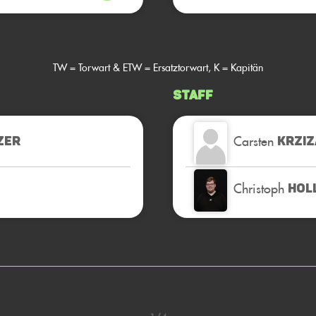
TW = Torwart & ETW = Ersatztorwart, K = Kapitän
Staff
Carsten
ZER
KRZIZ
Christoph
HOL