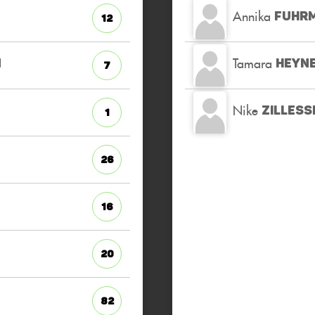
Annika
FUHR
12
Tamara
N
HEYN
7
Nike
ZILLESS
1
26
16
20
82