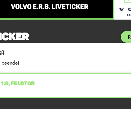
icker
R
ff
l beendet
 1:0, FELDTOR