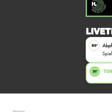
Livet
Abpfi
60'
Spie
TOR
31'
Partner