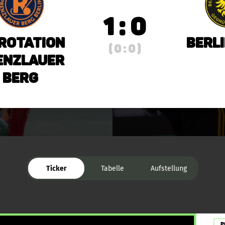
1 : 0
 Rotation
Berli
( 0 : 0 )
enzlauer
Berg
Ticker
Tabelle
Aufstellung