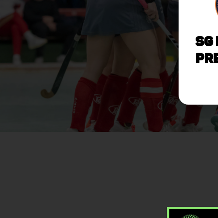
SG
Pr