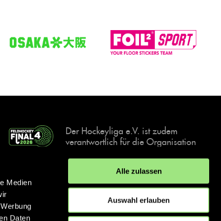
Der Hockeyliga e.V. ist zudem
verantwortlich für die Organisation
und Durchführung der Final4
Events, der deutschen Hockey-
Alle zulassen
Meisterschaften.
le Medien
ir
Auswahl erlauben
, Werbung
ren Daten