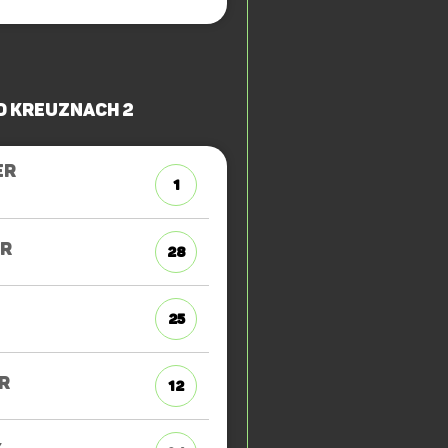
d Kreuznach 2
ER
1
ER
28
25
R
12