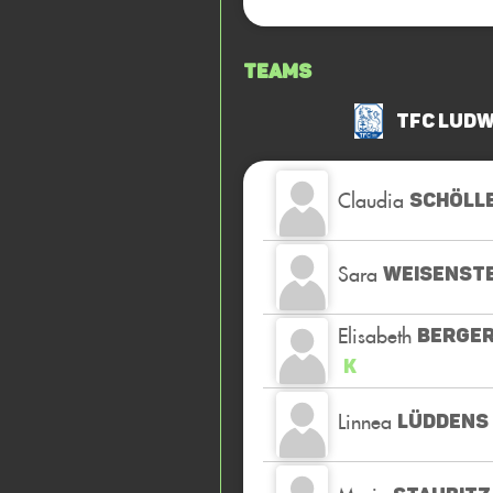
Teams
TFC Ludw
Claudia
SCHÖLL
Sara
WEISENSTE
Elisabeth
BERGE
K
Linnea
LÜDDENS