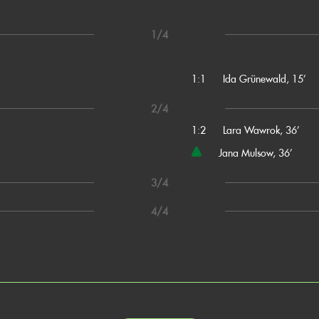
1/4
1:1
Ida Grünewald, 15’
2/4
1:2
Lara Wawrok, 36’
Jana Mulsow, 36’
3/4
4/4