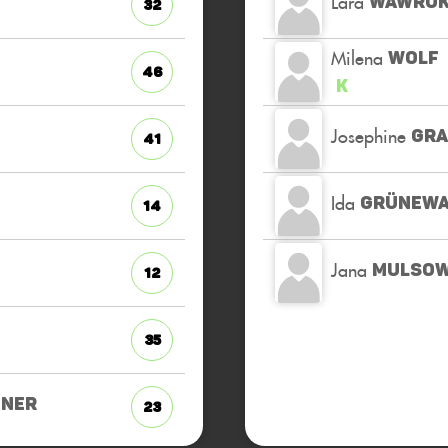
Lara
WAWRO
32
Milena
WOLF
46
K
Josephine
GRA
41
Ida
GRÜNEWA
14
Jana
MULSO
12
35
GNER
23