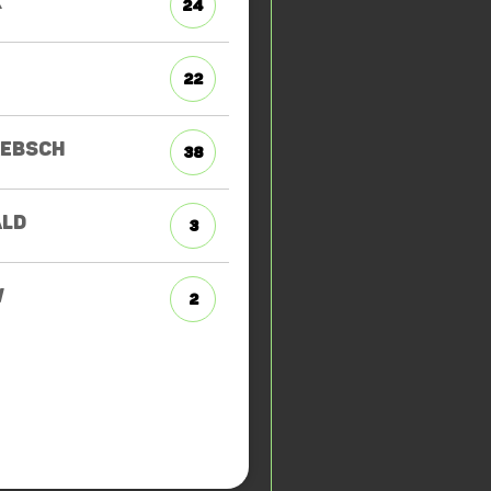
K
24
22
EBSCH
38
LD
3
W
2