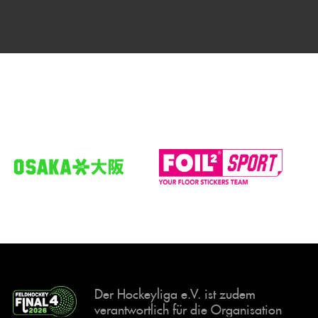
Der Hockeyliga e.V. ist zudem
verantwortlich für die Organisation