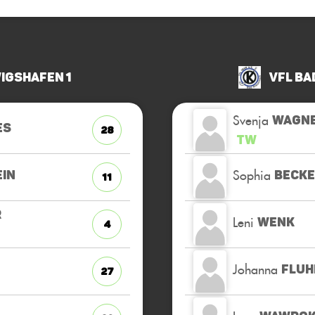
igshafen 1
VfL Ba
Svenja
WAGN
ES
28
TW
Sophia
IN
BECK
11
R
Leni
WENK
4
Johanna
FLUH
27