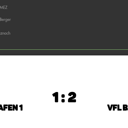
 MEZ
 Berger
uznach
1 : 2
fen 1
VfL 