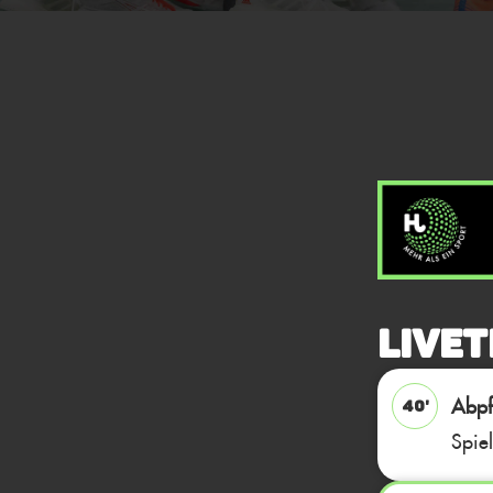
Livet
Abpfi
40'
Spie