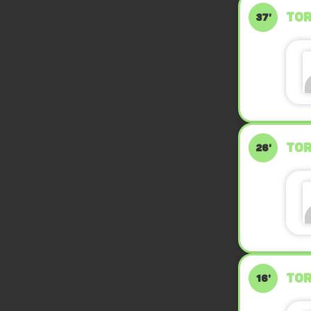
TOR
37'
TOR
26'
TOR
16'