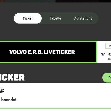
Ticker
Tabelle
Aufstellung
icker
R
ff
l beendet