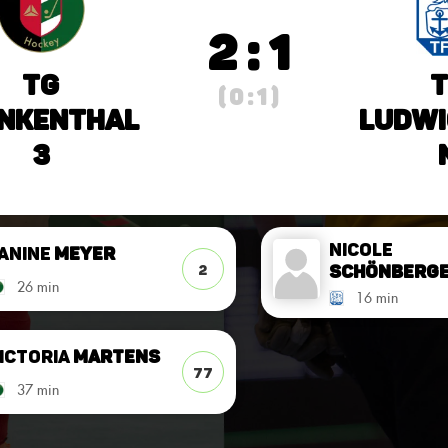
2 : 1
TG
T
( 0 : 1 )
nkenthal
Ludwi
3
Nicole
anine
Meyer
Schönberg
2
26 min
16 min
ictoria
Martens
77
37 min