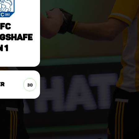
FC
gshafe
n 1
er
30