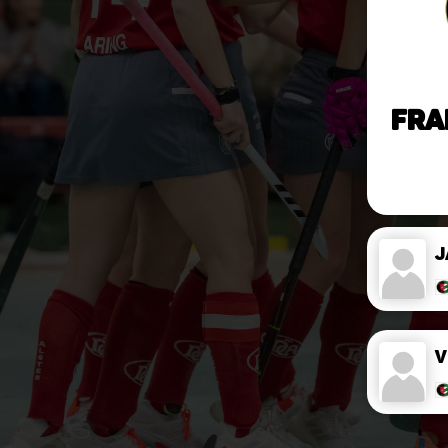
Fra
J
V