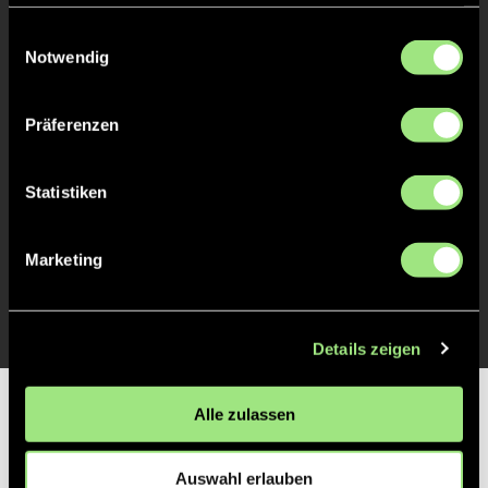
haben oder die sie im Rahmen Ihrer Nutzung der Dienste
gesammelt haben.
Einwilligungsauswahl
Notwendig
Hanna
Wind
25
Präferenzen
TOR 0:1, FELDTOR
8'
Statistiken
Lilli
Röhrdanz
3
Marketing
Details zeigen
Partner
Alle zulassen
Auswahl erlauben