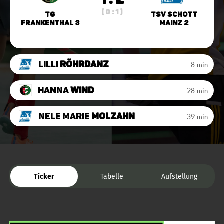
( 0 : 1 )
TG
TSV Schott
Frankenthal 3
Mainz 2
Lilli
Röhrdanz
8 min
Hanna
Wind
28 min
Nele Marie
Molzahn
39 min
Ticker
Tabelle
Aufstellung