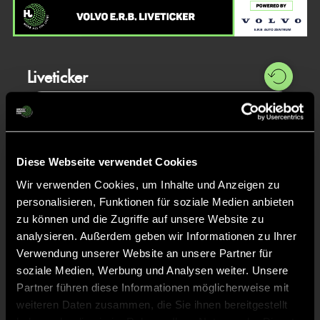
Liveticker
Abpfiff
40'
Spiel beendet
Diese Webseite verwendet Cookies
TOR 0:2, FELDTOR
39'
Wir verwenden Cookies, um Inhalte und Anzeigen zu
personalisieren, Funktionen für soziale Medien anbieten
zu können und die Zugriffe auf unsere Website zu
Nele Marie
Molzahn
analysieren. Außerdem geben wir Informationen zu Ihrer
16
Verwendung unserer Website an unsere Partner für
soziale Medien, Werbung und Analysen weiter. Unsere
Partner führen diese Informationen möglicherweise mit
weiteren Daten zusammen, die Sie ihnen bereitgestellt
TOR 1:2, FELDTOR
28'