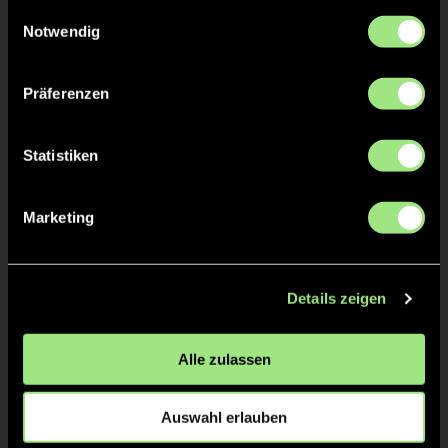
gesammelt haben.
Einwilligungsauswahl
Notwendig
Staff
Präferenzen
Kelly
LAUER
Statistiken
Marketing
TW = Torwart & ETW = Ersatztorwart, K = Kapitän
Tore & Karten
Details zeigen
1/4
Alle zulassen
2/4
1:0
Marleen Sander, 25’
Auswahl erlauben
2:0
Carolin Palm, 32’