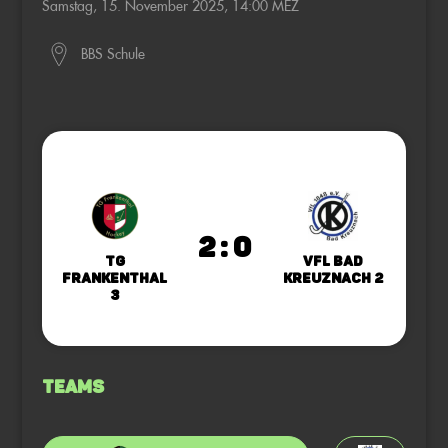
Samstag, 15. November 2025, 14:00 MEZ
BBS Schule
2 : 0
TG
VfL Bad
Frankenthal
Kreuznach 2
3
Teams