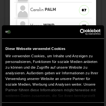
Carolin
PALM
67
Hanna
WIND
25
Maren
BOLIK
15
Diese Webseite verwendet Cookies
Elena
KOHLMANN
Wir verwenden Cookies, um Inhalte und Anzeigen zu
1
TW
personalisieren, Funktionen für soziale Medien anbieten
zu können und die Zugriffe auf unsere Website zu
Annika
PALM
analysieren. Außerdem geben wir Informationen zu Ihrer
23
Verwendung unserer Website an unsere Partner für
soziale Medien, Werbung und Analysen weiter. Unsere
Sienna
SAPOUNTSIS
72
Partner führen diese Informationen möglicherweise mit
weiteren Daten zusammen, die Sie ihnen bereitgestellt
haben oder die sie im Rahmen Ihrer Nutzung der Dienste