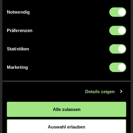
gesammelt haben.
Einwilligungsauswahl
Notwendig
Jonas
GRAB
Präferenzen
TW = Torwart & ETW = Ersatztorwart, K = Kapitän
Statistiken
Tore & Karten
Marketing
1/4
2/4
Details zeigen
1:1
Nicole Schönberger,
28’
Alle zulassen
1:2
Sara Weisenstein, 29’
1:3
Claudia Schölles, 35’
Auswahl erlauben