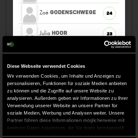
Zoé
GODENSCHWEGE
24
Julia
HOOR
23
Nele Marie
MOLZAHN
16
K
Diese Webseite verwendet Cookies
Victoria
SEILER
1
Wir verwenden Cookies, um Inhalte und Anzeigen zu
TW
personalisieren, Funktionen für soziale Medien anbieten
zu können und die Zugriffe auf unsere Website zu
Lilli
RÖHRDANZ
3
analysieren. Außerdem geben wir Informationen zu Ihrer
Verwendung unserer Website an unsere Partner für
soziale Medien, Werbung und Analysen weiter. Unsere
Partner führen diese Informationen möglicherweise mit
weiteren Daten zusammen, die Sie ihnen bereitgestellt
Staff
haben oder die sie im Rahmen Ihrer Nutzung der Dienste