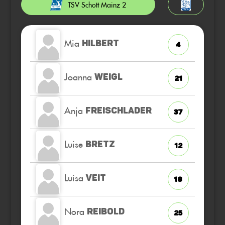
TSV Schott Mainz 2
Mia
HILBERT
4
Joanna
WEIGL
21
Anja
FREISCHLADER
37
Luise
BRETZ
12
Luisa
VEIT
18
Nora
REIBOLD
25