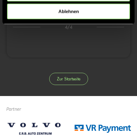
1:0
Luisa Veit, 38’
Ablehnen
3/4
4/4
Zur Startseite
Partner