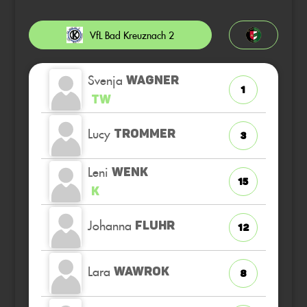
VfL Bad Kreuznach 2
Svenja
WAGNER
1
TW
Lucy
TROMMER
3
Leni
WENK
15
K
Johanna
FLUHR
12
Lara
WAWROK
8