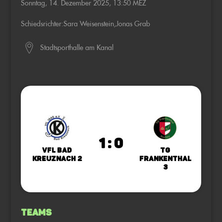
Sonntag, 14. Dezember 2025, 13:50 MEZ
Schiedsrichter:
Sara Weisenstein
,
Jonas Grab
Stadtsporthalle am Kanal
1 : 0
VfL Bad
TG
Kreuznach 2
Frankenthal
3
Teams