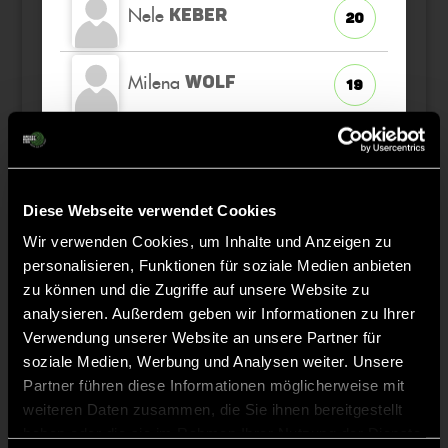
Nele
KEBER
20
Milena
WOLF
19
Josephine
GRAEBSCH
11
Diese Webseite verwendet Cookies
Jule
WOLF
13
Wir verwenden Cookies, um Inhalte und Anzeigen zu
personalisieren, Funktionen für soziale Medien anbieten
Jana
MULSOW
24
zu können und die Zugriffe auf unsere Website zu
analysieren. Außerdem geben wir Informationen zu Ihrer
Verwendung unserer Website an unsere Partner für
soziale Medien, Werbung und Analysen weiter. Unsere
Partner führen diese Informationen möglicherweise mit
Staff
weiteren Daten zusammen, die Sie ihnen bereitgestellt
haben oder die sie im Rahmen Ihrer Nutzung der Dienste