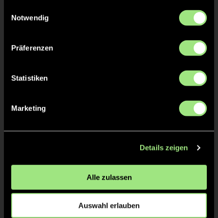
gesammelt haben.
Einwilligungsauswahl
Florian
MUSSGAY
Notwendig
Georg
SCHMIDT
Präferenzen
Kerstin
DREYSE
Statistiken
Marketing
TW = Torwart & ETW = Ersatztorwart, K = Kapitän
Details zeigen
Tore & Karten
Alle zulassen
1/4
1:0
1’
Auswahl erlauben
2/4