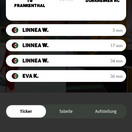
TG
Dürkheimer HC
Frankenthal
Linnea
W.
5 min
Linnea
W.
17 min
Linnea
W.
34 min
Eva
K.
36 min
Ticker
Tabelle
Aufstellung