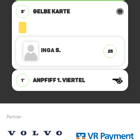
GELBE KARTE
3'
Inga
S.
25
ANPFIFF 1. Viertel
1'
Partner