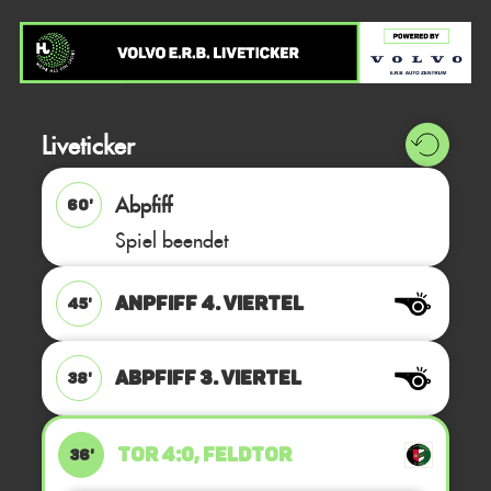
Liveticker
Abpfiff
60'
Spiel beendet
ANPFIFF 4. Viertel
45'
ABPFIFF 3. Viertel
38'
TOR 4:0, FELDTOR
36'