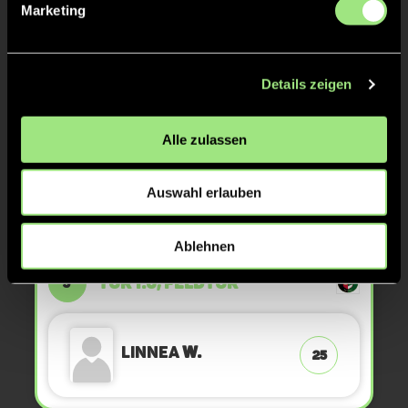
Marketing
Andreas
S.
Details zeigen
Alle zulassen
ANPFIFF 2. Viertel
15'
Auswahl erlauben
ABPFIFF 1. Viertel
11'
Ablehnen
TOR 1:0, FELDTOR
5'
Linnea
W.
25