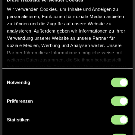
GRÜNE KARTE
19'
Wir verwenden Cookies, um Inhalte und Anzeigen zu
personalisieren, Funktionen für soziale Medien anbieten
zu können und die Zugriffe auf unsere Website zu
analysieren. Außerdem geben wir Informationen zu Ihrer
Verwendung unserer Website an unsere Partner für
Selma
S.
4
soziale Medien, Werbung und Analysen weiter. Unsere
Partner führen diese Informationen möglicherweise mit
weiteren Daten zusammen, die Sie ihnen bereitgestellt
haben oder die sie im Rahmen Ihrer Nutzung der Dienste
TOR 2:0, FELDTOR
17'
gesammelt haben.
Einwilligungsauswahl
Notwendig
Linnea
W.
25
Präferenzen
Statistiken
GELBE KARTE
15'