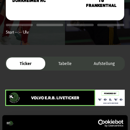
Dürkheimer HC
TG
Frankenthal
Start --:-- Uhr
Ticker
Tabelle
Aufstellung
Liveticker