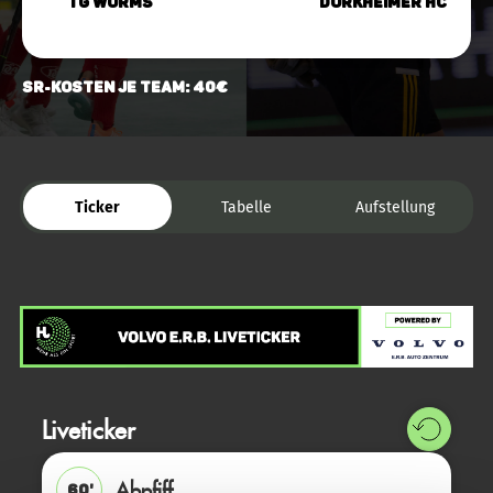
TG Worms
Dürkheimer HC
SR-Kosten je Team: 40€
Ticker
Tabelle
Aufstellung
Liveticker
Abpfiff
60'