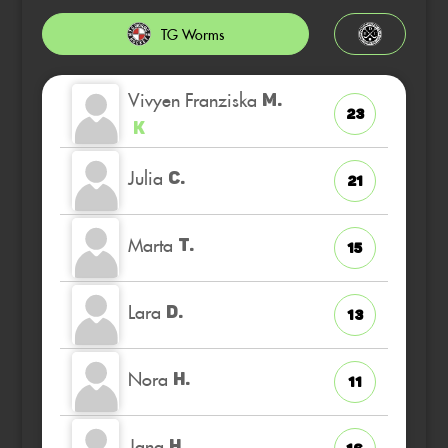
TG Worms
Vivyen Franziska
M.
23
K
Julia
C.
21
Marta
T.
15
Lara
D.
13
Nora
H.
11
Jana
H.