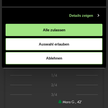
Marc
JUNG
Details zeigen
Lennart
FROST
Alle zulassen
Auswahl erlauben
TW = Torwart & ETW = Ersatztorwart, K = Kapitän
Ablehnen
Tore & Karten
1/4
2/4
3/4
Mara G., 42’