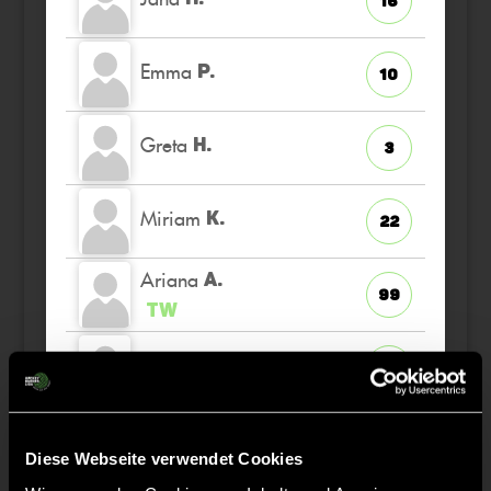
16
Emma
P.
10
Greta
H.
3
Miriam
K.
22
Ariana
A.
99
TW
Antonia
J.
66
Fiona
K.
7
Diese Webseite verwendet Cookies