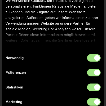
Wir verwenden Cookies, um Inhalte und Anzeigen zu
Marie-Louisa
S.
19
personalisieren, Funktionen für soziale Medien anbieten
zu können und die Zugriffe auf unsere Website zu
analysieren. Außerdem geben wir Informationen zu Ihrer
Emilia
D.
8
Verwendung unserer Website an unsere Partner für
soziale Medien, Werbung und Analysen weiter. Unsere
Partner führen diese Informationen möglicherweise mit
Mencia Elices
S.
13
weiteren Daten zusammen, die Sie ihnen bereitgestellt
haben oder die sie im Rahmen Ihrer Nutzung der Dienste
gesammelt haben.
Einwilligungsauswahl
Notwendig
Staff
Präferenzen
Nicole
HASSELMANN
Statistiken
Sonja
MAGOSS
Marketing