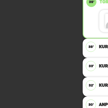
TOR
39'
KUR
38'
KUR
33'
KUR
32'
ANPF
30'