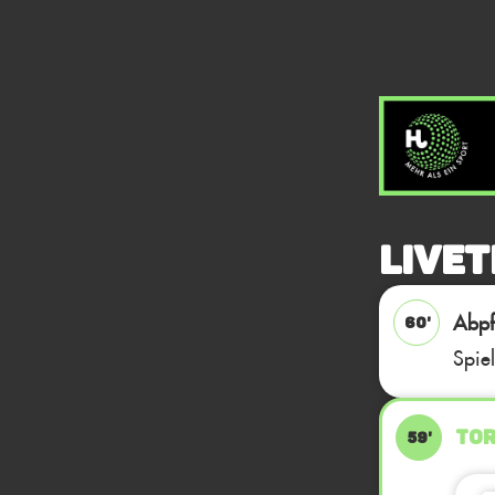
Livet
Abpfi
60'
Spie
TOR
59'