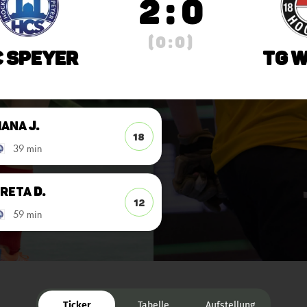
2 : 0
( 0 : 0 )
C Speyer
TG 
iana
J.
18
39 min
reta
D.
12
59 min
Ticker
Tabelle
Aufstellung