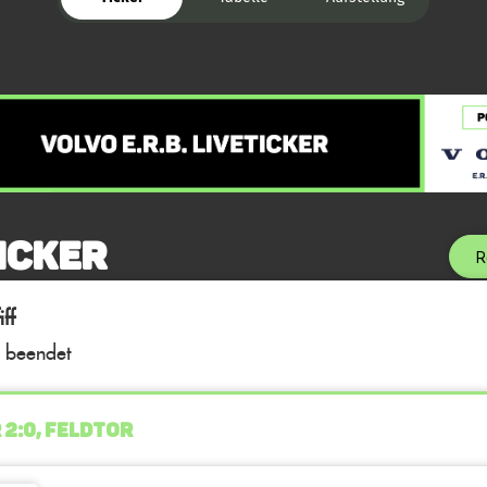
icker
R
ff
l beendet
 2:0, FELDTOR