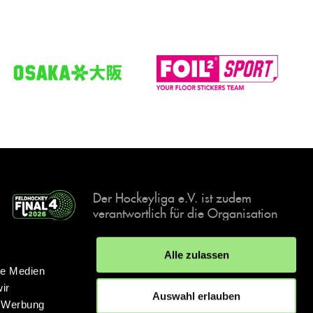
Der Hockeyliga e.V. ist zudem
verantwortlich für die Organisation
und Durchführung der Final4
Events, der deutschen Hockey-
Alle zulassen
Meisterschaften.
le Medien
ir
Auswahl erlauben
, Werbung