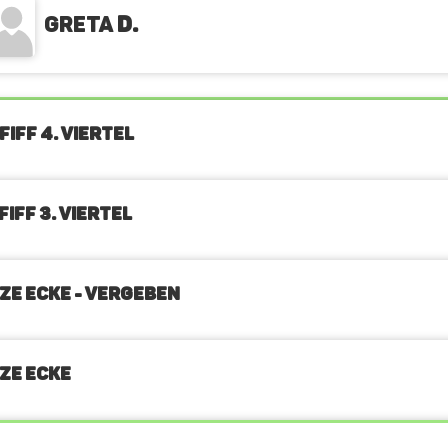
Greta
D.
FIFF 4. Viertel
IFF 3. Viertel
ZE ECKE - VERGEBEN
ZE ECKE