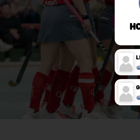
H
L
G