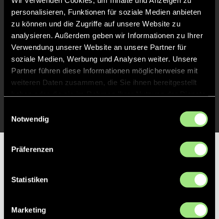
Wir verwenden Cookies, um Inhalte und Anzeigen zu
personalisieren, Funktionen für soziale Medien anbieten
Abpfiff
60'
zu können und die Zugriffe auf unsere Website zu
Spiel beendet
analysieren. Außerdem geben wir Informationen zu Ihrer
Verwendung unserer Website an unsere Partner für
soziale Medien, Werbung und Analysen weiter. Unsere
TOR 1:1, FELDTOR
46'
Partner führen diese Informationen möglicherweise mit
weiteren Daten zusammen, die Sie ihnen bereitgestellt
haben oder die sie im Rahmen Ihrer Nutzung der Dienste
TOR 0:1, FELDTOR
1'
gesammelt haben.
Einwilligungsauswahl
Notwendig
Präferenzen
Partner
Statistiken
Marketing