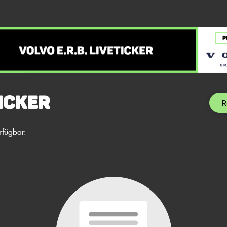
icker
R
rfügbar.