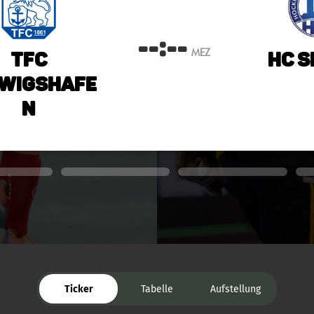
--:--
MEZ
TFC
HC S
wigshafe
n
Ticker
Tabelle
Aufstellung