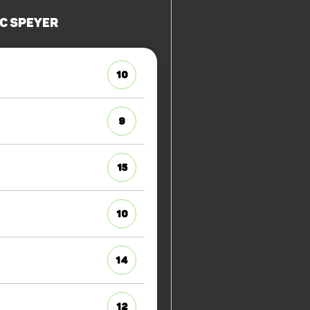
C Speyer
10
9
15
10
14
12