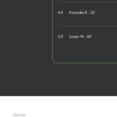
4:0
Franziska K., 32’
5:0
Linnea W., 60’
Partner