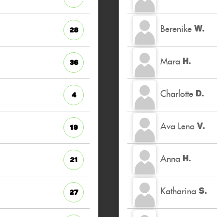
Berenike
W.
28
Mara
H.
36
Charlotte
D.
4
Ava Lena
V.
19
Anna
H.
21
Katharina
S.
27