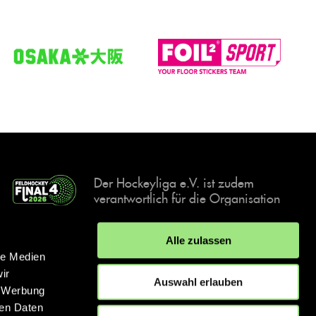
Der Hockeyliga e.V. ist zudem
verantwortlich für die Organisation
und Durchführung der Final4
Events, der deutschen Hockey-
Alle zulassen
Meisterschaften.
le Medien
ir
Auswahl erlauben
, Werbung
ren Daten
IMPRESSUM
DATENSCHUTZERKLÄRUNG