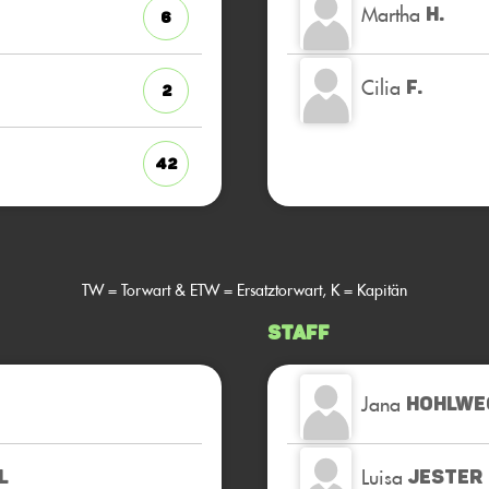
Martha
H.
6
Cilia
F.
2
42
TW = Torwart & ETW = Ersatztorwart, K = Kapitän
Staff
Jana
HOHLWE
Luisa
L
JESTER