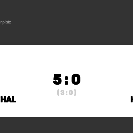
hnplatz
5 : 0
( 3 : 0 )
thal