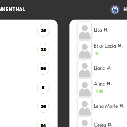
nkenthal
H
Lisa
H.
25
Eske Luzia
M.
23
K
Liana
J.
86
Anna
R.
8
TW
Lena Marie
H.
26
Greta
D.
34