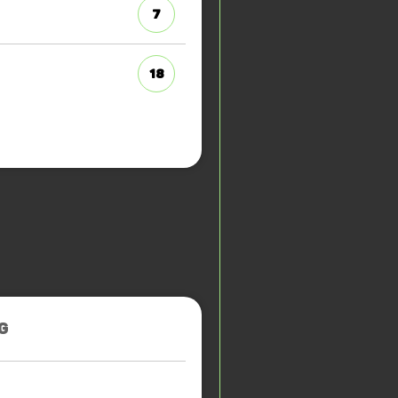
7
18
G