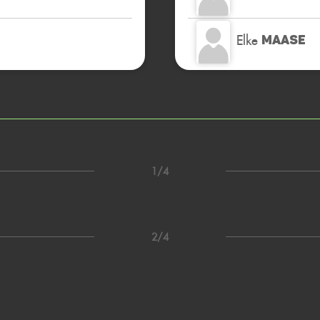
Elke
MAASE
1/4
2/4