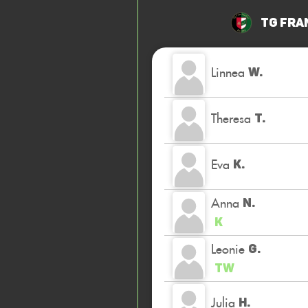
TG Fra
Linnea
W.
Theresa
T.
Eva
K.
Anna
N.
K
Leonie
G.
TW
Julia
H.