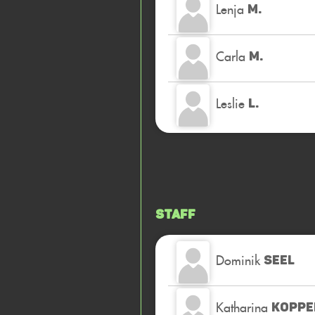
Lenja
M.
Carla
M.
Leslie
L.
Staff
Dominik
SEEL
Katharina
KOPPE