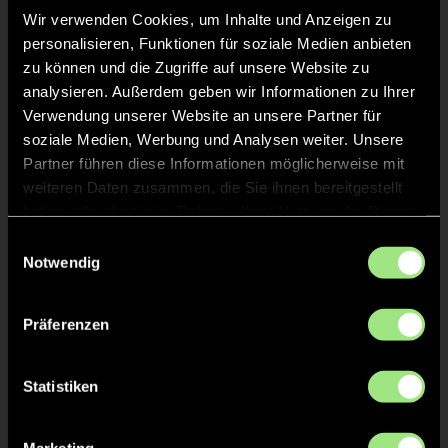
Charlotte
P.
Wir verwenden Cookies, um Inhalte und Anzeigen zu
4
personalisieren, Funktionen für soziale Medien anbieten
zu können und die Zugriffe auf unsere Website zu
Perla
M.
6
analysieren. Außerdem geben wir Informationen zu Ihrer
Verwendung unserer Website an unsere Partner für
soziale Medien, Werbung und Analysen weiter. Unsere
Emilia
D.
8
Partner führen diese Informationen möglicherweise mit
weiteren Daten zusammen, die Sie ihnen bereitgestellt
haben oder die sie im Rahmen Ihrer Nutzung der Dienste
Luisa
B.
28
gesammelt haben.
Einwilligungsauswahl
Notwendig
Präferenzen
Staff
Statistiken
Nicole
HASSELMANN
Marketing