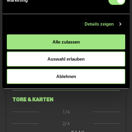
Lennart
FROST
Details zeigen
Sonja
MAGOSS
Alle zulassen
Marc
JUNG
Auswahl erlauben
Ablehnen
TW = Torwart & ETW = Ersatztorwart, K = Kapitän
Tore & Karten
1/4
2/4