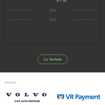
0:1
16’
3/4
4/4
Zur Startseite
Partner