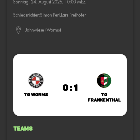
Sonntag, 24. August 2025, 10:00 MEZ
Schiedsrichter:
Simon Perl
,
Lars Freihöfer
Jahnwiese (Worms)
0 : 1
TG Worms
TG
Frankenthal
Teams