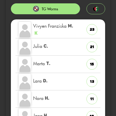
TG Worms
Vivyen Franziska
M.
23
K
Julia
C.
21
Marta
T.
15
Lara
D.
13
Nora
H.
11
Jana
H.