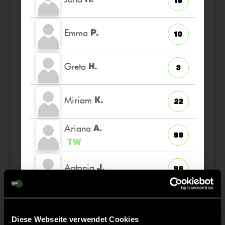
16
Emma
P.
10
Greta
H.
3
Miriam
K.
22
Ariana
A.
99
TW
Antonia
J.
66
Fiona
K.
7
Diese Webseite verwendet Cookies