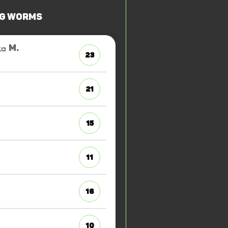
G Worms
ka
M.
23
21
15
11
16
10