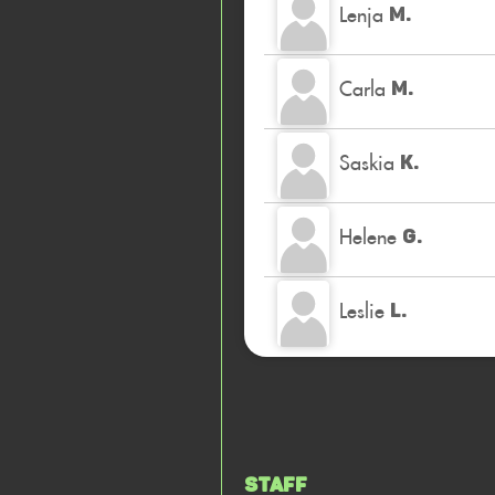
Lenja
M.
Carla
M.
Saskia
K.
Helene
G.
Leslie
L.
Staff