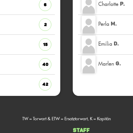
Charlotte
P.
6
Perla
M.
2
Emilia
D.
15
Marlen
G.
40
42
TW = Torwart & ETW = Ersatztorwart, K = Kapitän
Staff