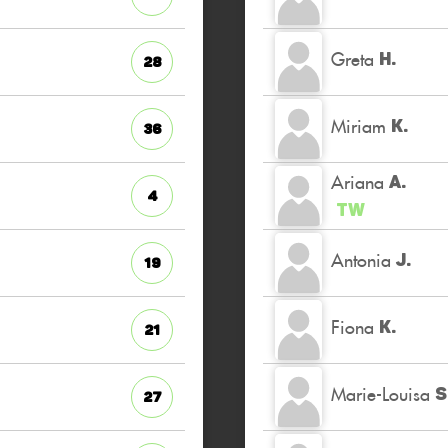
Greta
H.
28
Miriam
K.
36
Ariana
A.
4
TW
Antonia
J.
19
Fiona
K.
21
Marie-Louisa
S
27