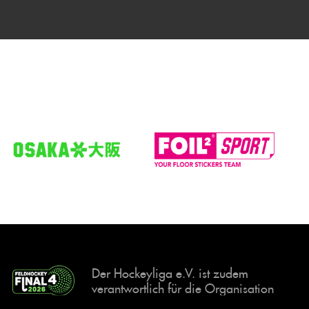
Der Hockeyliga e.V. ist zudem
verantwortlich für die Organisation
und Durchführung der Final4