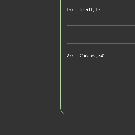
1:0
Julia H., 15’
2:0
Carla M., 34’