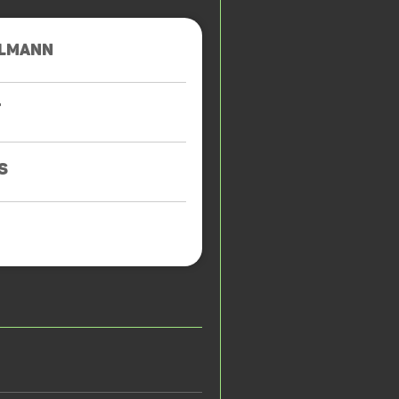
LMANN
T
S