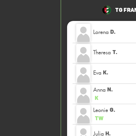
TG Fra
Lorena
D.
Theresa
T.
Eva
K.
Anna
N.
K
Leonie
G.
TW
Julia
H.