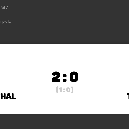
0 MEZ
hnplatz
2 : 0
( 1 : 0 )
thal