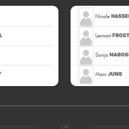
Nicole
HASSE
Lennart
L
FROS
Sonja
MAGOS
Marc
JUNG
1/4