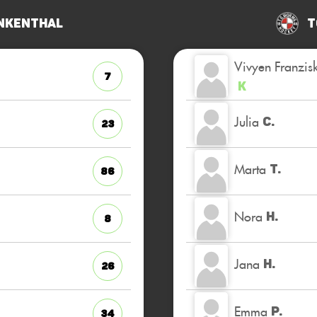
nkenthal
T
Vivyen Franzis
7
K
Julia
C.
23
Marta
T.
86
Nora
H.
8
Jana
H.
26
Emma
P.
34