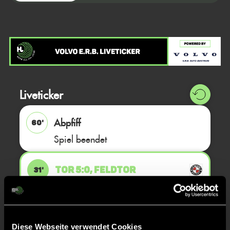
Liveticker
Abpfiff
60'
Spiel beendet
TOR 5:0, FELDTOR
31'
Emma
P.
10
Diese Webseite verwendet Cookies