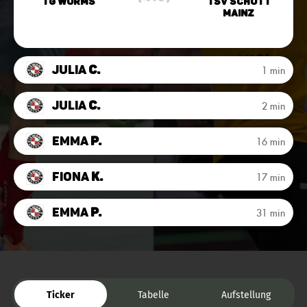
TG Worms
TSV Schott
Mainz
Julia
C.
1 min
Julia
C.
2 min
Emma
P.
16 min
Fiona
K.
17 min
Emma
P.
31 min
Ticker
Tabelle
Aufstellung