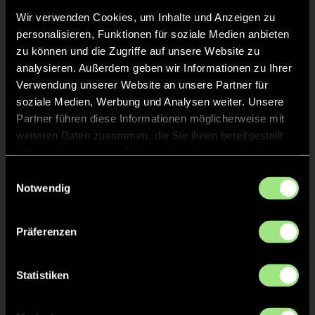
Wir verwenden Cookies, um Inhalte und Anzeigen zu
personalisieren, Funktionen für soziale Medien anbieten
TOR 4:0, FELDTOR
17'
zu können und die Zugriffe auf unsere Website zu
analysieren. Außerdem geben wir Informationen zu Ihrer
Verwendung unserer Website an unsere Partner für
Fiona
K.
7
soziale Medien, Werbung und Analysen weiter. Unsere
Partner führen diese Informationen möglicherweise mit
weiteren Daten zusammen, die Sie ihnen bereitgestellt
haben oder die sie im Rahmen Ihrer Nutzung der Dienste
TOR 3:0, FELDTOR
16'
gesammelt haben.
Einwilligungsauswahl
Notwendig
Emma
P.
10
Präferenzen
Statistiken
TOR 2:0, FELDTOR
2'