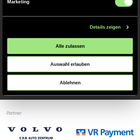
Marketing
Julia
C.
21
Details zeigen
TOR 1:0, FELDTOR
1'
Alle zulassen
Auswahl erlauben
Julia
C.
21
Ablehnen
Partner