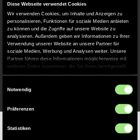
Diese Webseite verwendet Cookies
Abpfiff
Wir verwenden Cookies, um Inhalte und Anzeigen zu
60'
personalisieren, Funktionen für soziale Medien anbieten
Spiel beendet
zu können und die Zugriffe auf unsere Website zu
analysieren. Außerdem geben wir Informationen zu Ihrer
TOR 0:1, FELDTOR
1'
Verwendung unserer Website an unsere Partner für
soziale Medien, Werbung und Analysen weiter. Unsere
Partner führen diese Informationen möglicherweise mit
TOR 0:1, FELDTOR
1'
weiteren Daten zusammen, die Sie ihnen bereitgestellt
haben oder die sie im Rahmen Ihrer Nutzung der Dienste
gesammelt haben.
Einwilligungsauswahl
TOR 0:1, FELDTOR
1'
Notwendig
Präferenzen
Partner
Statistiken