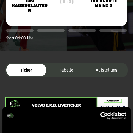
TSG
TSV Schott
( 0 : 0 )
Kaiserslauter
Mainz 2
n
Start 04:00 Uhr
Ticker
Tabelle
Aufstellung
Liveticker