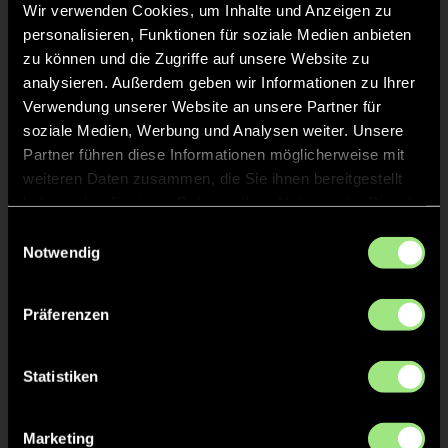
Wir verwenden Cookies, um Inhalte und Anzeigen zu
personalisieren, Funktionen für soziale Medien anbieten
zu können und die Zugriffe auf unsere Website zu
Staff
analysieren. Außerdem geben wir Informationen zu Ihrer
Verwendung unserer Website an unsere Partner für
soziale Medien, Werbung und Analysen weiter. Unsere
Partner führen diese Informationen möglicherweise mit
weiteren Daten zusammen, die Sie ihnen bereitgestellt
TW = Torwart & ETW = Ersatztorwart, K = Kapitän
haben oder die sie im Rahmen Ihrer Nutzung der Dienste
gesammelt haben.
Einwilligungsauswahl
Notwendig
Tore & Karten
1/4
Präferenzen
0:1
10’
1:1
11’
Statistiken
2/4
1:2
25’
Marketing