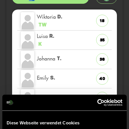
Wiktoria
D.
18
TW
Luisa
R.
35
K
Johanna
T.
36
Emily
S.
40
Romy
S.
28
Florentine
S.
12
Diese Webseite verwendet Cookies