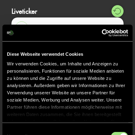
Liveticker
Abpfiff
20'
Spiel beendet
Diese Webseite verwendet Cookies
TOR 4:3, FELDTOR
14'
Wir verwenden Cookies, um Inhalte und Anzeigen zu
personalisieren, Funktionen für soziale Medien anbieten
TOR 3:3, FELDTOR
13'
zu können und die Zugriffe auf unsere Website zu
analysieren. Außerdem geben wir Informationen zu Ihrer
Verwendung unserer Website an unsere Partner für
TOR 3:2, FELDTOR
13'
soziale Medien, Werbung und Analysen weiter. Unsere
Partner führen diese Informationen möglicherweise mit
weiteren Daten zusammen, die Sie ihnen bereitgestellt
TOR 2:2, FELDTOR
12'
haben oder die sie im Rahmen Ihrer Nutzung der Dienste
gesammelt haben.
Einwilligungsauswahl