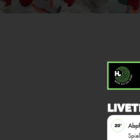
Livet
Abpfi
20'
Spie