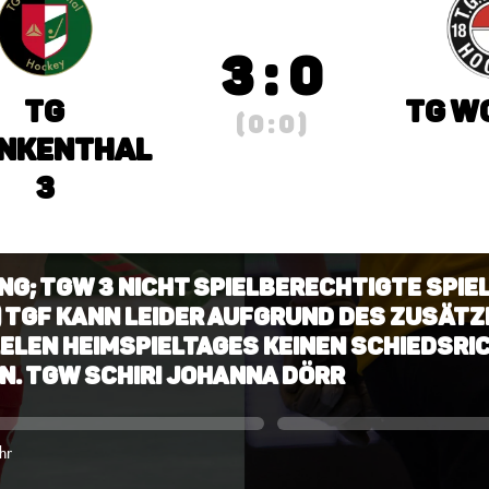
3 : 0
TG
TG W
( 0 : 0 )
nkenthal
3
g; TGW 3 nicht spielberechtigte Spiel
:0) TGF kann leider aufgrund des zusätz
elen Heimspieltages keinen Schiedsri
n. TGW Schiri Johanna Dörr
hr