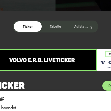
Ticker
Tabelle
Aufstellung
icker
R
ff
l beendet