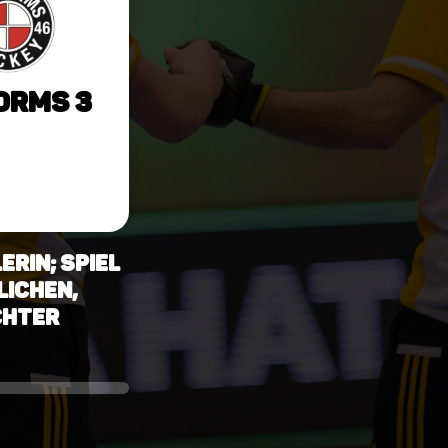
orms 3
erin; Spiel
lichen,
chter