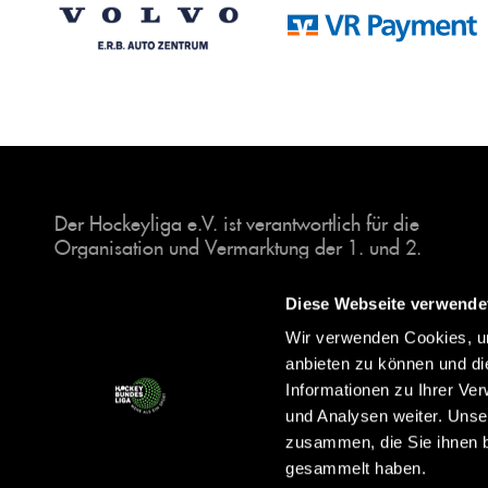
Der Hockeyliga e.V. ist verantwortlich für die
Organisation und Vermarktung der 1. und 2.
Hockey-Bundesligen auf dem Feld und in der
Halle. Insgesamt sind über 60 Vereine unter dem
Diese Webseite verwende
Dach der Hockeyliga organisiert, sowohl im
Wir verwenden Cookies, um
Herren als auch im Damen Bereich.
anbieten zu können und di
Informationen zu Ihrer Ve
und Analysen weiter. Unse
zusammen, die Sie ihnen b
gesammelt haben.