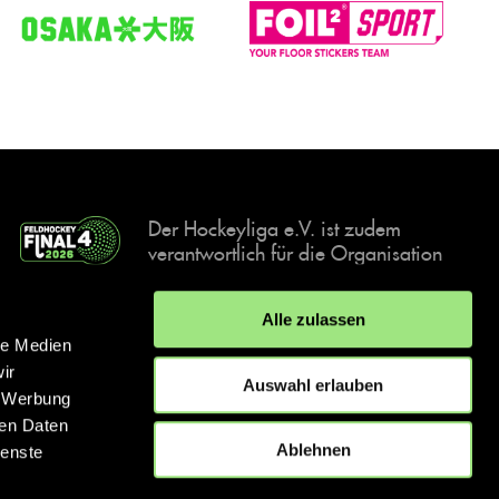
Der Hockeyliga e.V. ist zudem
verantwortlich für die Organisation
und Durchführung der Final4
Events, der deutschen Hockey-
Alle zulassen
Meisterschaften.
le Medien
ir
Auswahl erlauben
, Werbung
ren Daten
IMPRESSUM
DATENSCHUTZERKLÄRUNG
Ablehnen
ienste
© 2026 hockey.de