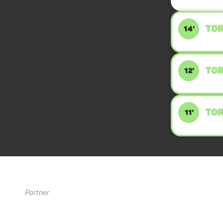
TOR
14'
TOR
12'
TOR
11'
Partner