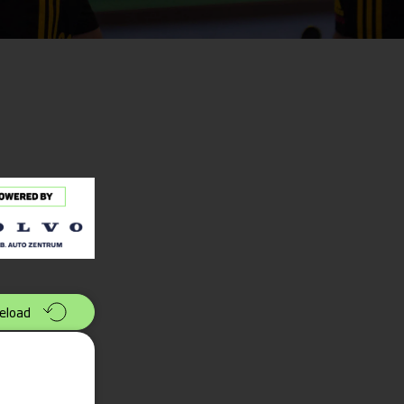
eload