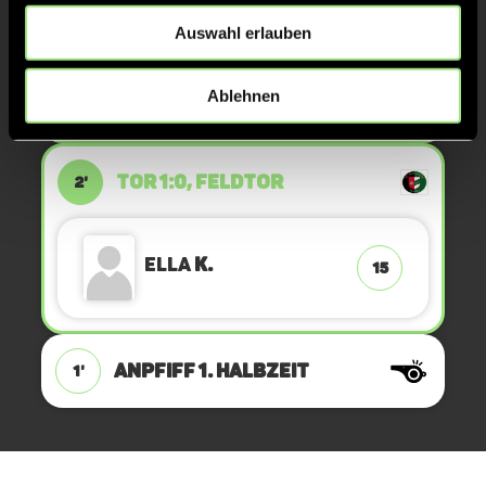
Auswahl erlauben
Ella
K.
15
Ablehnen
TOR 1:0, FELDTOR
2'
Ella
K.
15
ANPFIFF 1. Halbzeit
1'