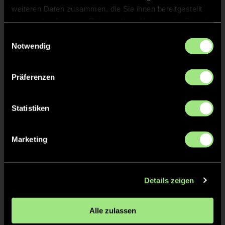
weiteren Daten zusammen, die Sie ihnen bereitgestellt
Larissa
O.
33
haben oder die sie im Rahmen Ihrer Nutzung der Dienste
gesammelt haben.
Einwilligungsauswahl
Notwendig
ANPFIFF 2. Halbzeit
10'
Präferenzen
ABPFIFF 1. Halbzeit
10'
Statistiken
TOR 3:0, FELDTOR
10'
Marketing
Lotta
D.
13
Details zeigen
Alle zulassen
TOR 2:0, FELDTOR
8'