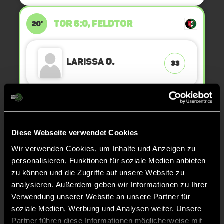
TOR 6:0, FELDTOR
20'
Larissa
O.
33
TOR 5:0, FELDTOR
19'
Diese Webseite verwendet Cookies
Wir verwenden Cookies, um Inhalte und Anzeigen zu
Larissa
O.
33
personalisieren, Funktionen für soziale Medien anbieten
zu können und die Zugriffe auf unsere Website zu
analysieren. Außerdem geben wir Informationen zu Ihrer
Verwendung unserer Website an unsere Partner für
TOR 4:0, FELDTOR
17'
soziale Medien, Werbung und Analysen weiter. Unsere
Partner führen diese Informationen möglicherweise mit