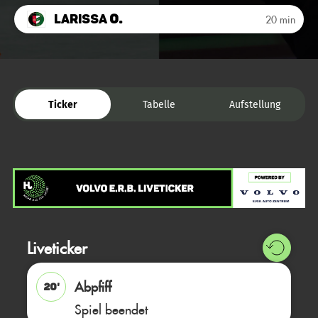
Larissa
O.
20 min
Ticker
Tabelle
Aufstellung
Liveticker
Abpfiff
20'
Spiel beendet