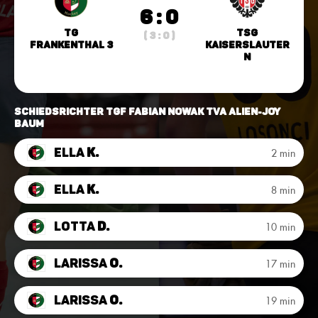
6 : 0
TG
TSG
( 3 : 0 )
Frankenthal 3
Kaiserslauter
n
Schiedsrichter TGF Fabian Nowak TVA Alien-Joy
Baum
Ella
K.
2 min
Ella
K.
8 min
Lotta
D.
10 min
Larissa
O.
17 min
Larissa
O.
19 min