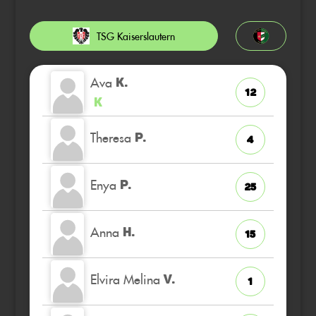
TSG Kaiserslautern
Ava
K.
12
K
Theresa
P.
4
Enya
P.
25
Anna
H.
15
Elvira Melina
V.
1