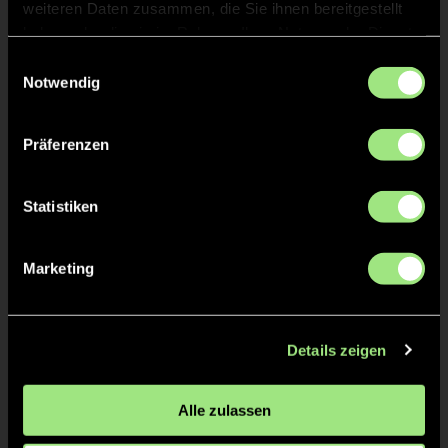
weiteren Daten zusammen, die Sie ihnen bereitgestellt
Staff
haben oder die sie im Rahmen Ihrer Nutzung der Dienste
gesammelt haben.
Einwilligungsauswahl
Notwendig
Frank
DÜPRÉ
Präferenzen
TW = Torwart & ETW = Ersatztorwart, K = Kapitän
Statistiken
Tore & Karten
Marketing
1/4
0:1
Maja F., 1’
Details zeigen
0:2
Maja F., 2’
0:3
Maja F., 3’
Alle zulassen
2/4