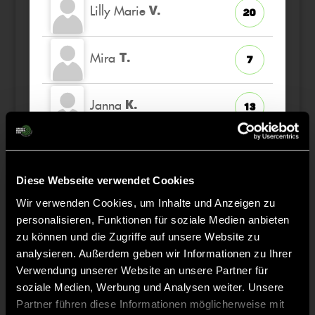
Lilly Marie
V.
20
Mira
T.
7
Janna
K.
13
Samira
S.
26
TW
Diese Webseite verwendet Cookies
Leonie
S.
10
Wir verwenden Cookies, um Inhalte und Anzeigen zu
personalisieren, Funktionen für soziale Medien anbieten
zu können und die Zugriffe auf unsere Website zu
Emily
P.
22
analysieren. Außerdem geben wir Informationen zu Ihrer
Verwendung unserer Website an unsere Partner für
soziale Medien, Werbung und Analysen weiter. Unsere
Partner führen diese Informationen möglicherweise mit