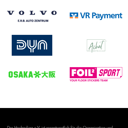
Der Hockeyliga e.V. ist verantwortlich für die Organisation und