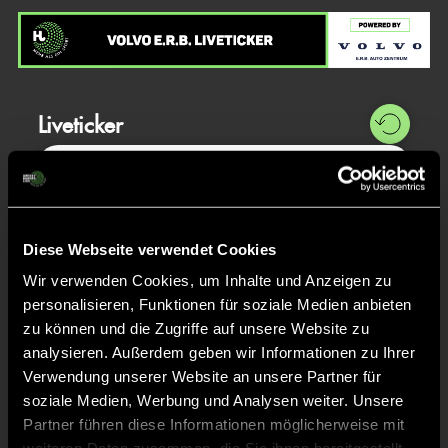
Liveticker
Abpfiff
20'
Spiel beendet
Diese Webseite verwendet Cookies
TOR 2:0, FELDTOR
20'
Wir verwenden Cookies, um Inhalte und Anzeigen zu
personalisieren, Funktionen für soziale Medien anbieten
zu können und die Zugriffe auf unsere Website zu
Thea Malou
P.
23
analysieren. Außerdem geben wir Informationen zu Ihrer
Verwendung unserer Website an unsere Partner für
soziale Medien, Werbung und Analysen weiter. Unsere
Partner führen diese Informationen möglicherweise mit
ANPFIFF 2. Halbzeit
10'