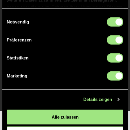
weiteren Daten zusammen, die Sie ihnen bereitgestellt
haben oder die sie im Rahmen Ihrer Nutzung der Dienste
gesammelt haben.
Einwilligungsauswahl
ABPFIFF 1. Halbzeit
10'
Notwendig
TOR 1:0, FELDTOR
10'
Präferenzen
Statistiken
Ella
B.
6
Marketing
ANPFIFF 1. Halbzeit
1'
Details zeigen
Alle zulassen
Partner