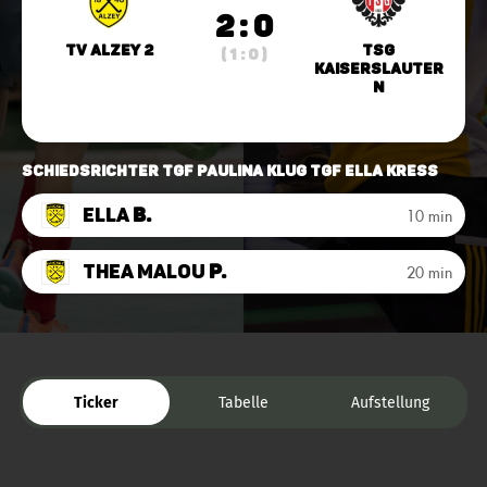
2 : 0
TV Alzey 2
TSG
( 1 : 0 )
Kaiserslauter
n
Schiedsrichter TGF Paulina Klug TGF Ella Kress
Ella
B.
10 min
Thea Malou
P.
20 min
Ticker
Tabelle
Aufstellung