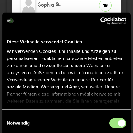
Sophia
S.
16
Emilia
E.
17
Diese Webseite verwendet Cookies
Ella
B.
6
Wir verwenden Cookies, um Inhalte und Anzeigen zu
personalisieren, Funktionen für soziale Medien anbieten
zu können und die Zugriffe auf unsere Website zu
analysieren. Außerdem geben wir Informationen zu Ihrer
Staff
Verwendung unserer Website an unsere Partner für
soziale Medien, Werbung und Analysen weiter. Unsere
Partner führen diese Informationen möglicherweise mit
Michael
BROSCHINSKI
weiteren Daten zusammen, die Sie ihnen bereitgestellt
haben oder die sie im Rahmen Ihrer Nutzung der Dienste
gesammelt haben.
Einwilligungsauswahl
Lien-Joy
BAUM
Notwendig