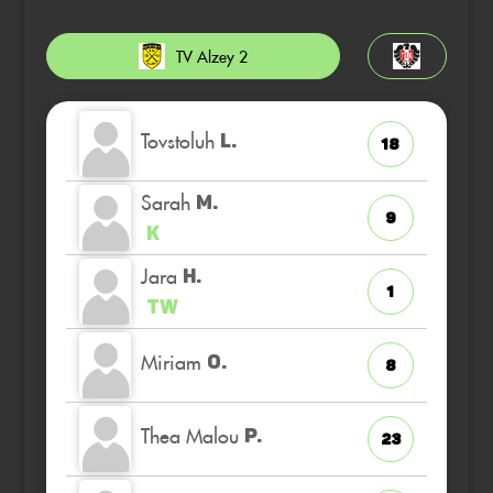
TV Alzey 2
Tovstoluh
L.
18
Sarah
M.
9
K
Jara
H.
1
TW
Miriam
O.
8
Thea Malou
P.
23