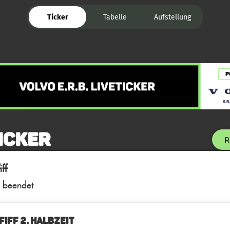
Ticker
Tabelle
Aufstellung
icker
R
ff
l beendet
FIFF 2. Halbzeit