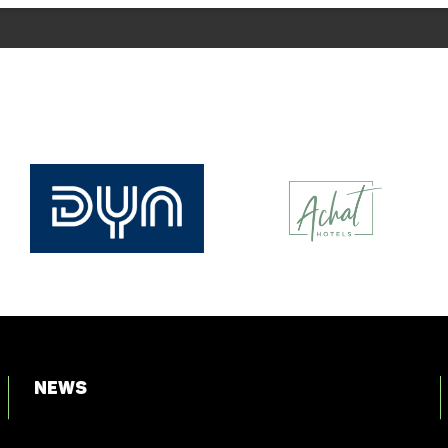
News
Login