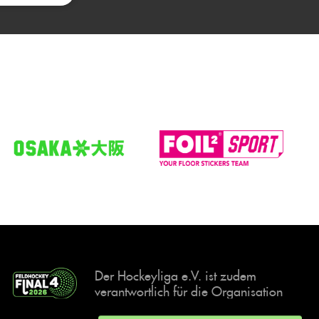
Der Hockeyliga e.V. ist zudem
verantwortlich für die Organisation
und Durchführung der Final4