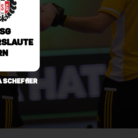
SG
rslaute
rn
a Scheffler