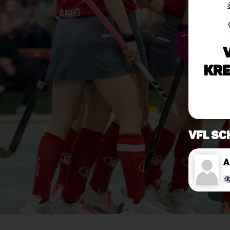
Kre
VfL Sc