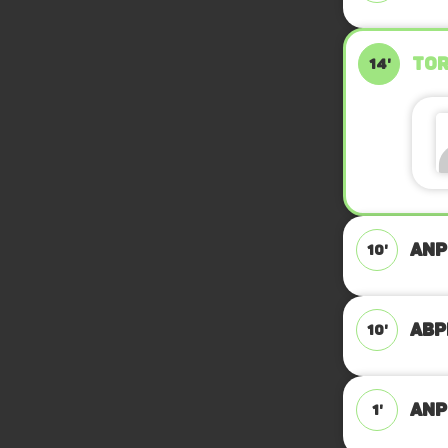
TOR
14'
ANP
10'
ABPF
10'
ANPF
1'