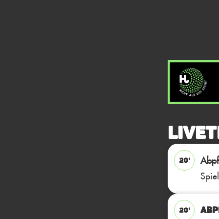
Livet
Abpfi
20'
Spie
ABP
20'