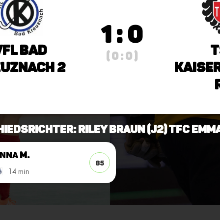
1 : 0
VfL Bad
T
( 0 : 0 )
uznach 2
Kaise
hiedsrichter: Riley Braun (J2) TFC Emm
Anna
M.
85
14 min