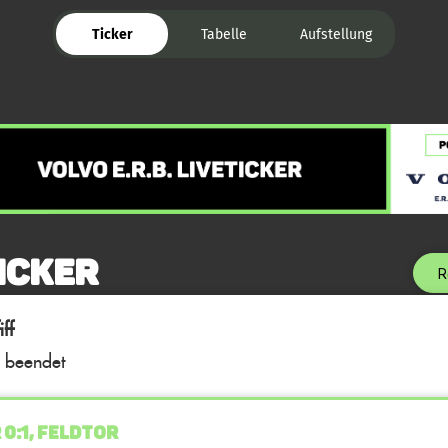
Ticker
Tabelle
Aufstellung
icker
R
ff
l beendet
 0:1, FELDTOR