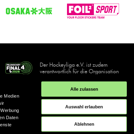
Der Hockeyliga e.V. ist zudem
verantwortlich für die Organisation
und Durchführung der Final4
Events, der deutschen Hockey-
Alle zulassen
Meisterschaften.
le Medien
ir
Auswahl erlauben
, Werbung
ren Daten
IMPRESSUM
DATENSCHUTZERKLÄRUNG
Ablehnen
ienste
© 2026 hockey.de