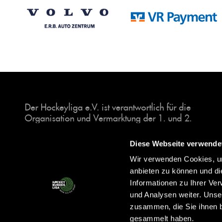
Der Hockeyliga e.V. ist verantwortlich für die
Organisation und Vermarktung der 1. und 2.
Hockey-Bundesligen auf dem Feld und in der
Halle. Insgesamt sind über 60 Vereine unter dem
Diese Webseite verwende
Dach der Hockeyliga organisiert, sowohl im
Wir verwenden Cookies, um
Herren als auch im Damen Bereich.
anbieten zu können und di
Informationen zu Ihrer Ve
und Analysen weiter. Unse
zusammen, die Sie ihnen b
gesammelt haben.