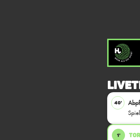
Livet
Abpfi
40'
Spie
TOR
1'