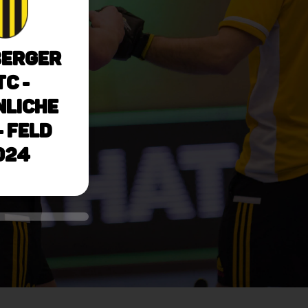
berger
TC -
liche
- Feld
024