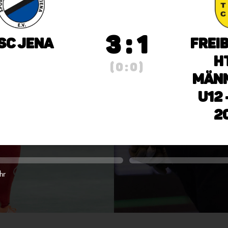
3 : 1
SC Jena
Frei
H
( 0 : 0 )
Männ
U12 
2
hr