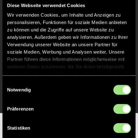
Liveticker
Diese Webseite verwendet Cookies
Wir verwenden Cookies, um Inhalte und Anzeigen zu
Abpfiff
40'
personalisieren, Funktionen für soziale Medien anbieten
Spiel beendet
zu können und die Zugriffe auf unsere Website zu
analysieren. Außerdem geben wir Informationen zu Ihrer
Verwendung unserer Website an unsere Partner für
TOR 1:0, FELDTOR
1'
soziale Medien, Werbung und Analysen weiter. Unsere
Partner führen diese Informationen möglicherweise mit
weiteren Daten zusammen, die Sie ihnen bereitgestellt
TOR 1:0, FELDTOR
1'
haben oder die sie im Rahmen Ihrer Nutzung der Dienste
gesammelt haben.
Einwilligungsauswahl
TOR 1:0, FELDTOR
Notwendig
1'
Präferenzen
Partner
Statistiken