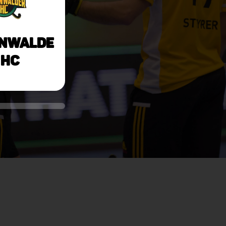
nwalde
 HC