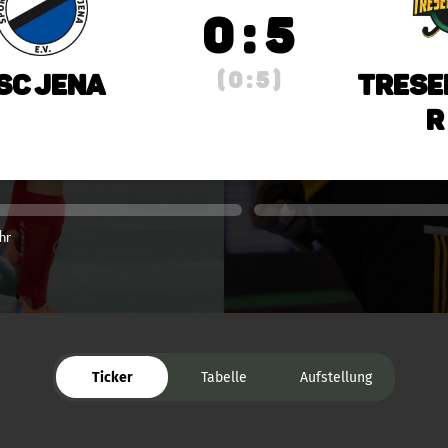
0 : 5
( 0 : 5 )
SC Jena
Trese
r
hr
Ticker
Tabelle
Aufstellung