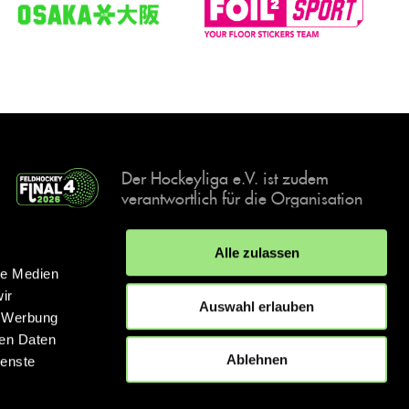
Der Hockeyliga e.V. ist zudem
verantwortlich für die Organisation
und Durchführung der Final4
Events, der deutschen Hockey-
Alle zulassen
Meisterschaften.
le Medien
ir
Auswahl erlauben
, Werbung
ren Daten
IMPRESSUM
DATENSCHUTZERKLÄRUNG
Ablehnen
ienste
© 2026 hockey.de