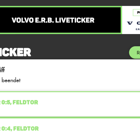
icker
R
ff
l beendet
 0:5, FELDTOR
 0:4, FELDTOR