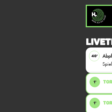
Livet
Abpfi
40'
Spie
TOR
1'
TOR
1'