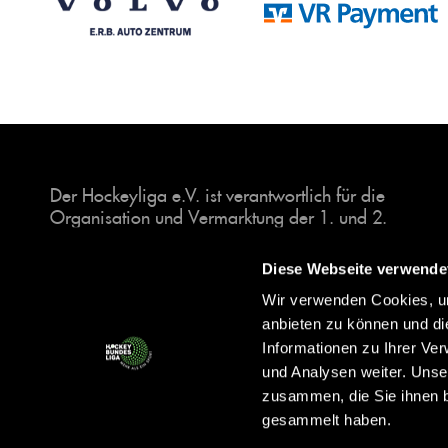
Der Hockeyliga e.V. ist verantwortlich für die
Organisation und Vermarktung der 1. und 2.
Hockey-Bundesligen auf dem Feld und in der
Halle. Insgesamt sind über 60 Vereine unter dem
Diese Webseite verwende
Dach der Hockeyliga organisiert, sowohl im
Wir verwenden Cookies, um
Herren als auch im Damen Bereich.
anbieten zu können und di
Informationen zu Ihrer Ve
und Analysen weiter. Unse
zusammen, die Sie ihnen b
gesammelt haben.