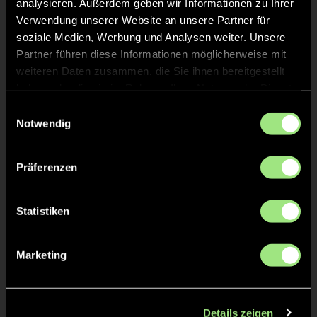
analysieren. Außerdem geben wir Informationen zu Ihrer
Verwendung unserer Website an unsere Partner für
KURZE ECKE
22'
soziale Medien, Werbung und Analysen weiter. Unsere
Partner führen diese Informationen möglicherweise mit
KURZE ECKE - VERGEBEN
weiteren Daten zusammen, die Sie ihnen bereitgestellt
18'
haben oder die sie im Rahmen Ihrer Nutzung der Dienste
gesammelt haben.
Einwilligungsauswahl
KURZE ECKE
18'
Notwendig
ANPFIFF 2. Halbzeit
Präferenzen
12'
Statistiken
ABPFIFF 1. Halbzeit
12'
Marketing
KURZE ECKE - VERGEBEN
11'
KURZE ECKE
11'
Details zeigen