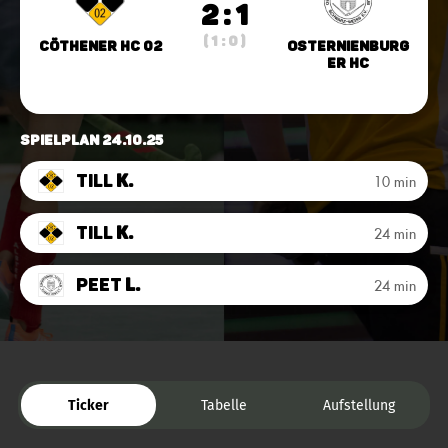
2 : 1
( 1 : 0 )
Cöthener HC 02
Osternienburg
er HC
Spielplan 24.10.25
Till
K.
10 min
Till
K.
24 min
Peet
L.
24 min
Ticker
Tabelle
Aufstellung