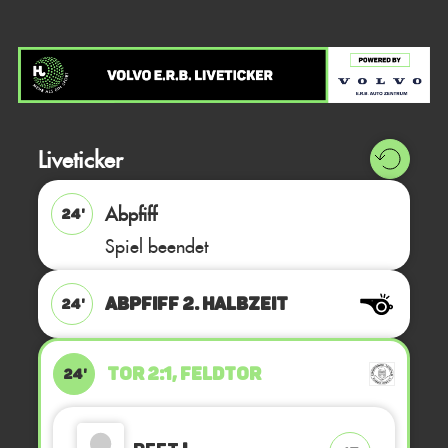
Liveticker
Abpfiff
24'
Spiel beendet
ABPFIFF 2. Halbzeit
24'
TOR 2:1, FELDTOR
24'