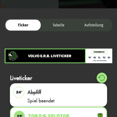
Ticker
Tabelle
Aufstellung
Liveticker
Abpfiff
24'
Spiel beendet
TOR 0:6, FELDTOR
23'