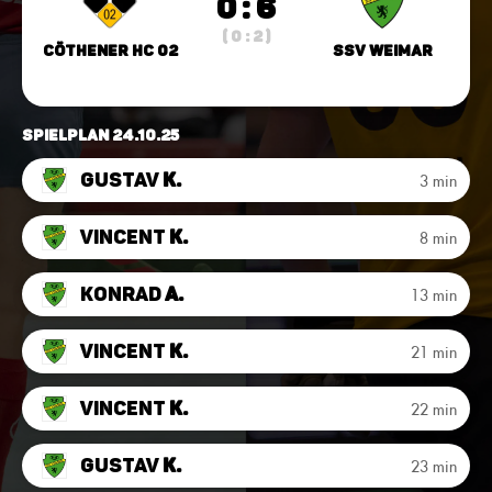
0 : 6
( 0 : 2 )
Cöthener HC 02
SSV Weimar
Spielplan 24.10.25
Gustav
K.
3 min
Vincent
K.
8 min
Konrad
A.
13 min
Vincent
K.
21 min
Vincent
K.
22 min
Gustav
K.
23 min