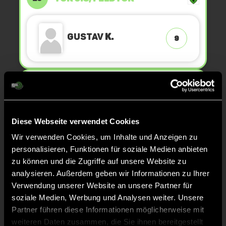
Gustav
K.
9
TOR 0:5, FELDTOR
22'
Diese Webseite verwendet Cookies
Vincent
K.
11
Wir verwenden Cookies, um Inhalte und Anzeigen zu
personalisieren, Funktionen für soziale Medien anbieten
zu können und die Zugriffe auf unsere Website zu
analysieren. Außerdem geben wir Informationen zu Ihrer
TOR 0:4, FELDTOR
21'
Verwendung unserer Website an unsere Partner für
soziale Medien, Werbung und Analysen weiter. Unsere
Partner führen diese Informationen möglicherweise mit
Vincent
K.
11
weiteren Daten zusammen, die Sie ihnen bereitgestellt