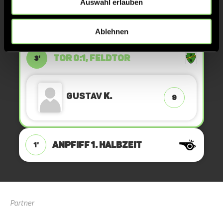
Auswahl erlauben
Vincent
K.
11
Ablehnen
TOR 0:1, FELDTOR
3'
Gustav
K.
9
ANPFIFF 1. Halbzeit
1'
Partner