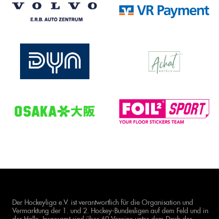
Der Hockeyliga e.V. ist verantwortlich für die Organisation und
Vermarktung der 1. und 2. Hockey-Bundesligen auf dem Feld und in
der Halle. Insgesamt sind über 60 Vereine unter dem Dach der