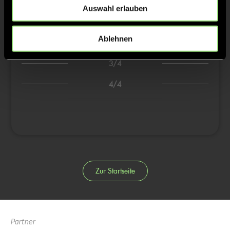
Auswahl erlauben
1:3
Till K., 20’
1:4
Ole M., 24’
Ablehnen
3/4
4/4
Zur Startseite
Partner