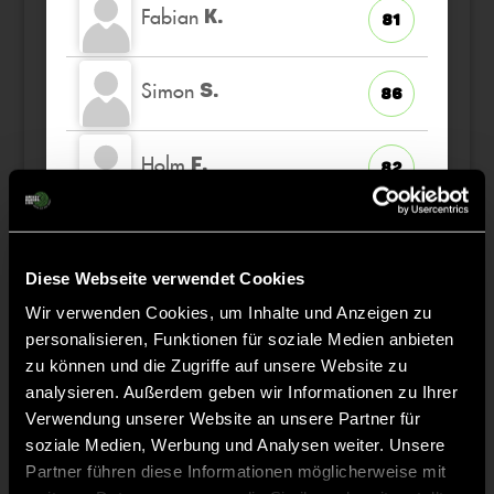
Fabian
K.
81
Simon
S.
86
Holm
F.
82
Leander
S.
86
Diese Webseite verwendet Cookies
Wir verwenden Cookies, um Inhalte und Anzeigen zu
personalisieren, Funktionen für soziale Medien anbieten
zu können und die Zugriffe auf unsere Website zu
Staff
analysieren. Außerdem geben wir Informationen zu Ihrer
Verwendung unserer Website an unsere Partner für
Sebastian
DIETRICH
soziale Medien, Werbung und Analysen weiter. Unsere
Partner führen diese Informationen möglicherweise mit