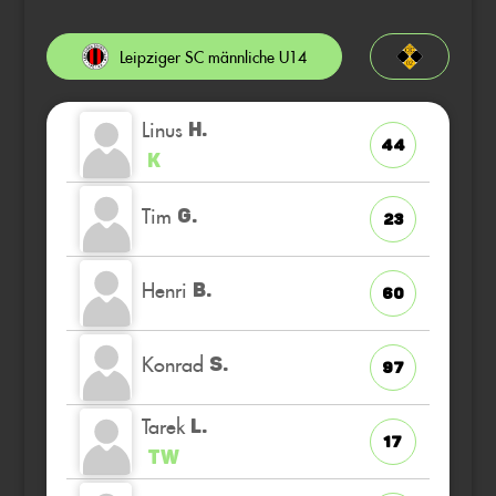
Leipziger SC männliche U14
Linus
H.
44
K
Tim
G.
23
Henri
B.
60
Konrad
S.
97
Tarek
L.
17
TW