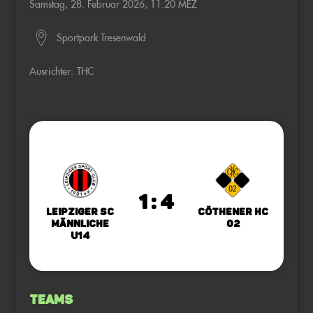
Samstag, 28. Februar 2026, 11:20 MEZ
Sportpark Tresenwald
Ausrichter:
THC
1 : 4
Leipziger SC
Cöthener HC
männliche
02
U14
Teams