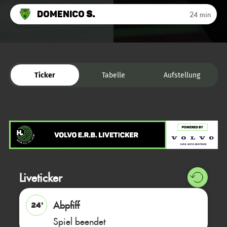
Domenico
S.
24 min
Ticker
Tabelle
Aufstellung
Liveticker
Abpfiff
24'
Spiel beendet