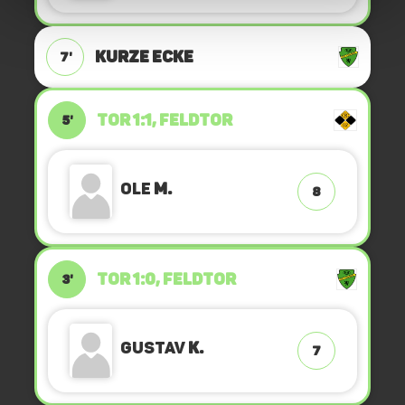
KURZE ECKE
7'
TOR 1:1, FELDTOR
5'
Ole
M.
8
TOR 1:0, FELDTOR
3'
Gustav
K.
7