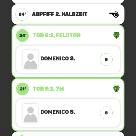
ABPFIFF 2. Halbzeit
24'
TOR 6:2, FELDTOR
24'
Domenico
S.
8
TOR 5:2, 7M
21'
Domenico
S.
8