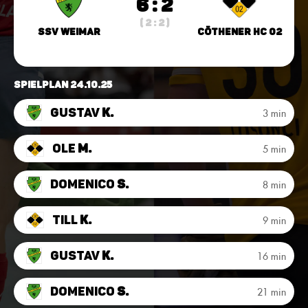
6 : 2
( 2 : 2 )
SSV Weimar
Cöthener HC 02
Spielplan 24.10.25
Gustav
K.
3 min
Ole
M.
5 min
Domenico
S.
8 min
Till
K.
9 min
Gustav
K.
16 min
Domenico
S.
21 min