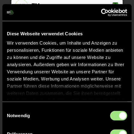
7M
21'
TOR 4:2, FELDTOR
17'
Diese Webseite verwendet Cookies
Wir verwenden Cookies, um Inhalte und Anzeigen zu
TOR 3:2, KURZE ECKE - TOR
16'
personalisieren, Funktionen für soziale Medien anbieten
zu können und die Zugriffe auf unsere Website zu
analysieren. Außerdem geben wir Informationen zu Ihrer
Gustav
K.
Verwendung unserer Website an unsere Partner für
7
soziale Medien, Werbung und Analysen weiter. Unsere
Partner führen diese Informationen möglicherweise mit
weiteren Daten zusammen, die Sie ihnen bereitgestellt
KURZE ECKE
haben oder die sie im Rahmen Ihrer Nutzung der Dienste
16'
gesammelt haben.
Einwilligungsauswahl
Notwendig
ANPFIFF 2. Halbzeit
12'
Präferenzen