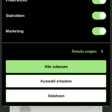
ABPFIFF 1. Halbzeit
12'
Statistiken
TOR 2:2, KURZE ECKE - TOR
9'
Marketing
Till
K.
7
Details zeigen
KURZE ECKE
Alle zulassen
9'
Auswahl erlauben
TOR 2:1, KURZE ECKE - TOR
8'
Ablehnen
Domenico
S.
8