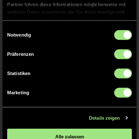
Daniel
KRAFT
Partner führen diese Informationen möglicherweise mit
weiteren Daten zusammen, die Sie ihnen bereitgestellt
haben oder die sie im Rahmen Ihrer Nutzung der Dienste
gesammelt haben.
Einwilligungsauswahl
Notwendig
TW = Torwart & ETW = Ersatztorwart, K = Kapitän
Präferenzen
Tore & Karten
1/4
Statistiken
1:0
Gustav K., 3’
1:1
Ole M., 5’
Marketing
2:1
Domenico S., 8’
2:2
Till K., 9’
Details zeigen
2/4
Alle zulassen