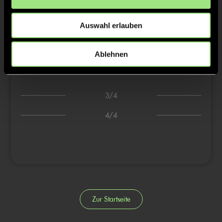
3:2
Gustav K., 16’
Auswahl erlauben
4:2
17’
5:2
Domenico S., 21’
Ablehnen
6:2
Domenico S., 24’
3/4
4/4
Zur Startseite