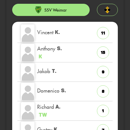
SSV Weimar
Vincent
K.
11
Anthony
S.
15
K
Jakob
T.
9
Domenico
S.
8
Richard
A.
1
TW
Gustav
K.