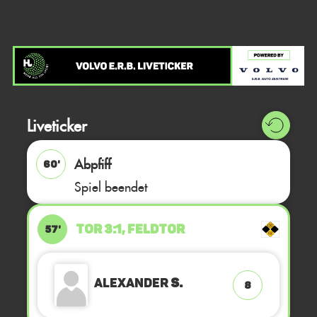
Liveticker
Abpfiff
60'
Spiel beendet
TOR 3:1, FELDTOR
57'
Alexander
S.
8