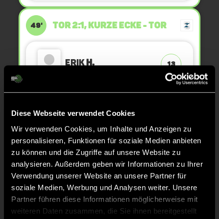
TOR 2:1, KURZE ECKE - TOR
49'
Erik
H.
13
GRÜNE KARTE
46'
Diese Webseite verwendet Cookies
Wir verwenden Cookies, um Inhalte und Anzeigen zu
personalisieren, Funktionen für soziale Medien anbieten
zu können und die Zugriffe auf unsere Website zu
analysieren. Außerdem geben wir Informationen zu Ihrer
Hannes
S.
4
Verwendung unserer Website an unsere Partner für
soziale Medien, Werbung und Analysen weiter. Unsere
Partner führen diese Informationen möglicherweise mit
weiteren Daten zusammen, die Sie ihnen bereitgestellt
GRÜNE KARTE
46'