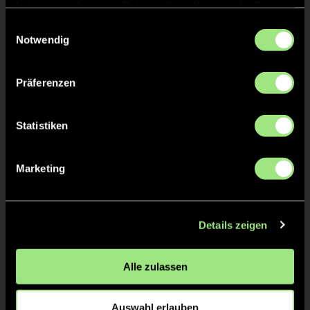
haben oder die sie im Rahmen Ihrer Nutzung der Dienste
gesammelt haben.
Einwilligungsauswahl
Notwendig
Präferenzen
Tim
E.
6
Statistiken
GELBE KARTE
46'
Marketing
Details zeigen
Moritz
S.
2
Alle zulassen
TOR 2:0, FELDTOR
30'
Auswahl erlauben