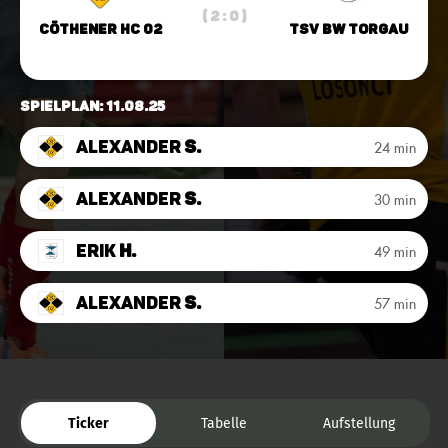
( 2 : 0 )
Cöthener HC 02
TSV BW Torgau
Spielplan: 11.08.25
Alexander
S.
24 min
Alexander
S.
30 min
Erik
H.
49 min
Alexander
S.
57 min
Ticker
Tabelle
Aufstellung