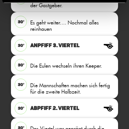
der Gastgeber.
Es geht weiter…. Nochmal alles
30'
reinhauen
ANPFIFF 3. Viertel
30'
Die Eulen wechseln ihren Keeper.
30'
Die Mannschaften machen sich fertig
30'
für die zweite Halbzeit.
ABPFIFF 2. Viertel
30'
Das Viertel war geprägt durch die
30'