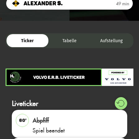
Alexander
S.
49 min
Ticker
Tabelle
Aufstellung
Liveticker
Abpfiff
60'
Spiel beendet