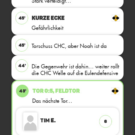
Stark verteidigt…
KURZE ECKE
45'
Gefährlichkeit
Torschuss CHC, aber Noah ist da
45'
Die Gegenwehr ist dahin… weiter rollt
44'
die CHC Welle auf die Eulendefensive
TOR 0:5, FELDTOR
43'
Das nächste Tor…
Tim
E.
6