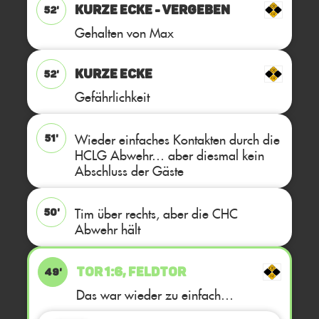
KURZE ECKE - VERGEBEN
52'
Gehalten von Max
KURZE ECKE
52'
Gefährlichkeit
Wieder einfaches Kontakten durch die
51'
HCLG Abwehr… aber diesmal kein
Abschluss der Gäste
Tim über rechts, aber die CHC
50'
Abwehr hält
TOR 1:6, FELDTOR
49'
Das war wieder zu einfach…