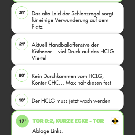
Das alte Leid der Schlenzregel sorgt
21'
für einige Verwunderung auf dem
Platz
Aktuell Handballoffensive der
21'
Köthener… viel Druck auf das HCLG
Viertel
Kein Durchkommen vom HCLG,
20'
Konter CHC… Max hält diesen fest
Der HCLG muss jetzt wach werden
18'
TOR 0:2, KURZE ECKE - TOR
17'
Ablage Links.