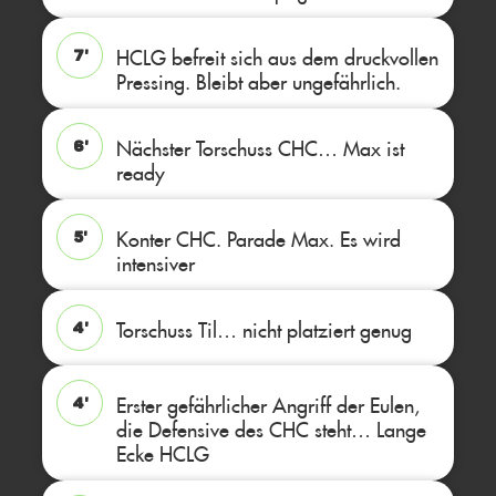
HCLG befreit sich aus dem druckvollen
7'
Pressing. Bleibt aber ungefährlich.
Nächster Torschuss CHC… Max ist
6'
ready
Konter CHC. Parade Max. Es wird
5'
intensiver
Torschuss Til… nicht platziert genug
4'
Erster gefährlicher Angriff der Eulen,
4'
die Defensive des CHC steht… Lange
Ecke HCLG