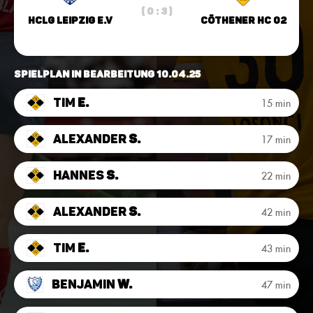
( 0 : 3 )
HCLG Leipzig e.V
Cöthener HC 02
Spielplan in Bearbeitung 10.04.25
Tim
E.
15 min
Alexander
S.
17 min
Hannes
S.
22 min
Alexander
S.
42 min
Tim
E.
43 min
Benjamin
W.
47 min