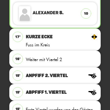
Alexander
S.
10
KURZE ECKE
17'
Fuss im Kreis
Weiter mit Viertel 2
16'
ANPFIFF 2. Viertel
15'
ABPFIFF 1. Viertel
15'
Erste Viertel wurden von den Gästen
15'