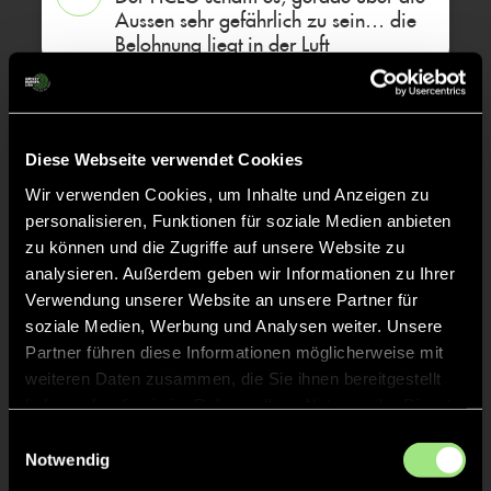
Aussen sehr gefährlich zu sein… die
Belohnung liegt in der Luft
Der CHC kann sich ein wenig
40'
befreien, die Gefährlichkeit bleibt
aber aus
Diese Webseite verwendet Cookies
Wir verwenden Cookies, um Inhalte und Anzeigen zu
KURZE ECKE - VERGEBEN
personalisieren, Funktionen für soziale Medien anbieten
39'
zu können und die Zugriffe auf unsere Website zu
Abgelaufen
analysieren. Außerdem geben wir Informationen zu Ihrer
Verwendung unserer Website an unsere Partner für
KURZE ECKE
38'
soziale Medien, Werbung und Analysen weiter. Unsere
Fuss im Kreis
Partner führen diese Informationen möglicherweise mit
weiteren Daten zusammen, die Sie ihnen bereitgestellt
haben oder die sie im Rahmen Ihrer Nutzung der Dienste
Ein dominantes Viertel der Gastgeber
38'
gesammelt haben.
Einwilligungsauswahl
Notwendig