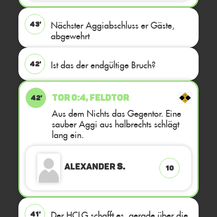
Nächster Aggiabschluss er Gäste,
43'
abgewehrt
Ist das der endgültige Bruch?
42'
TOR 0:4, FELDTOR
42'
Aus dem Nichts das Gegentor. Eine
sauber Aggi aus halbrechts schlägt
lang ein.
Alexander
S.
10
Der HCLG schafft es, gerade über die
41'