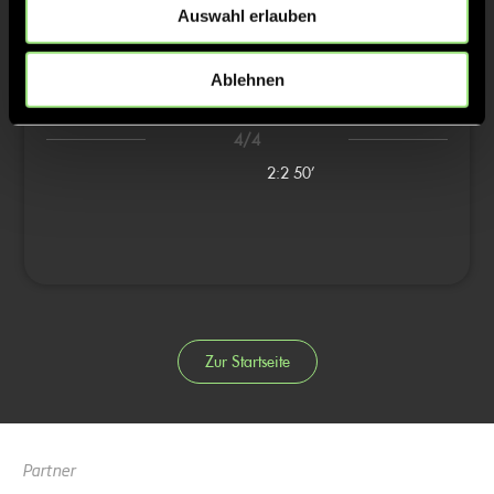
Auswahl erlauben
1:0
31’
1:1
31’
Ablehnen
2:1
32’
4/4
2:2
50’
Zur Startseite
Partner