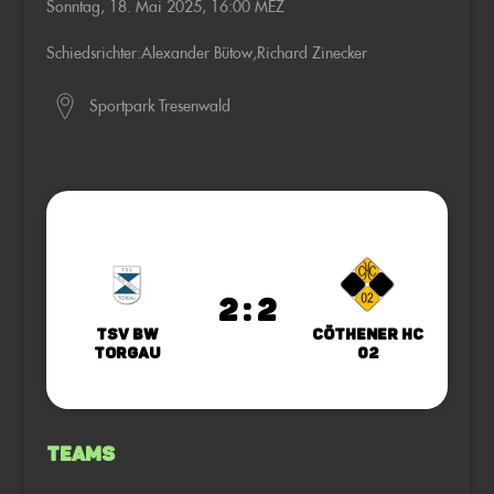
Sonntag, 18. Mai 2025, 16:00 MEZ
Schiedsrichter:
Alexander Bütow
,
Richard Zinecker
Sportpark Tresenwald
2 : 2
TSV BW
Cöthener HC
Torgau
02
Teams