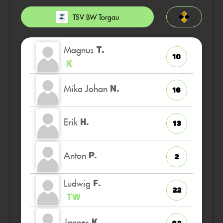
TSV BW Torgau
Magnus
T.
10
K
Mika Johan
N.
16
Erik
H.
13
Anton
P.
2
Ludwig
F.
22
TW
Jannes
K.