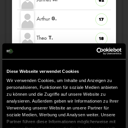
62
Arthur
G.
17
Theo
T.
18
Robin
M.
27
Diese Webseite verwendet Cookies
Lennardt
A.
66
Wir verwenden Cookies, um Inhalte und Anzeigen zu
personalisieren, Funktionen für soziale Medien anbieten
Fynn
zu können und die Zugriffe auf unsere Website zu
G.
40
analysieren. Außerdem geben wir Informationen zu Ihrer
Verwendung unserer Website an unsere Partner für
Alois
G.
soziale Medien, Werbung und Analysen weiter. Unsere
8
Partner führen diese Informationen möglicherweise mit