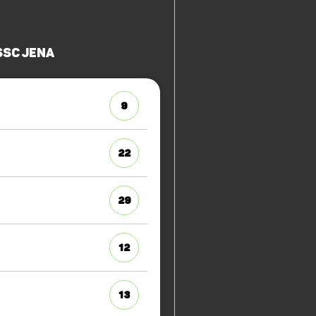
SSC Jena
9
22
29
12
13