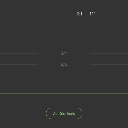
0:1
11’
3/4
4/4
Zur Startseite