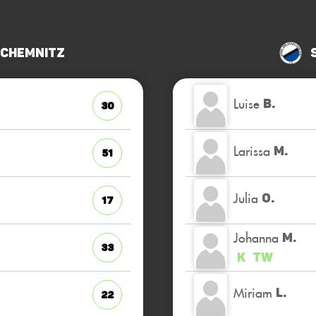
 Chemnitz
Luise
B.
30
Larissa
M.
51
Julia
O.
17
Johanna
M.
33
K
TW
Miriam
L.
22