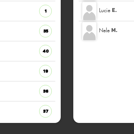
Lucie
E.
1
Nele
M.
35
40
19
36
37