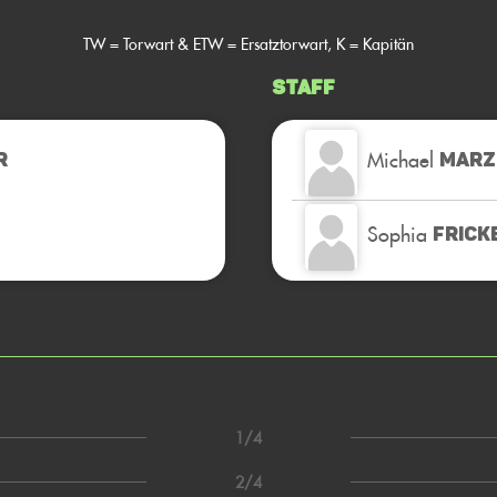
TW = Torwart & ETW = Ersatztorwart, K = Kapitän
Staff
Michael
R
MARZ
Sophia
FRICK
1/4
2/4