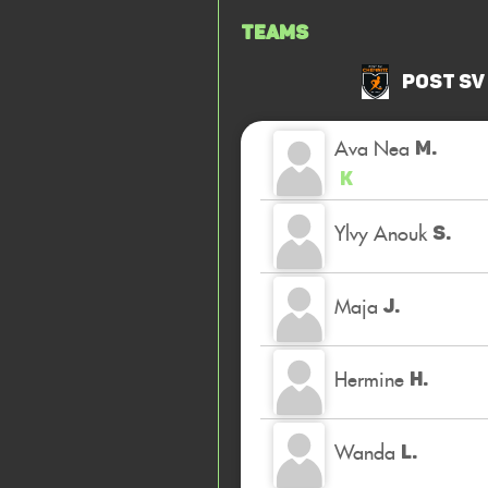
Teams
Post SV
Ava Nea
M.
K
Ylvy Anouk
S.
Maja
J.
Hermine
H.
Wanda
L.