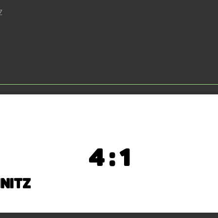
Z
4 : 1
nitz