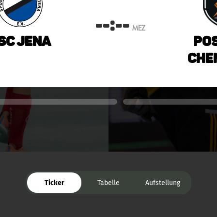
--:--
MEZ
SC Jena
Pos
Che
Ticker
Tabelle
Aufstellung