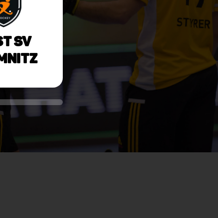
t SV
mnitz