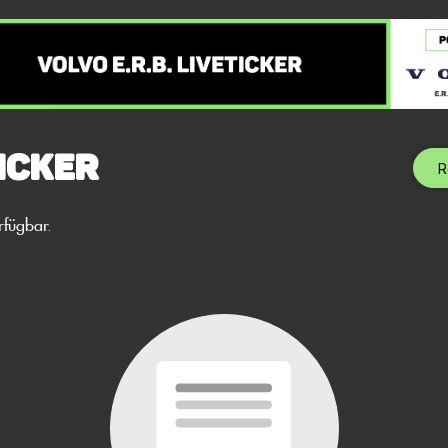
icker
R
rfügbar.