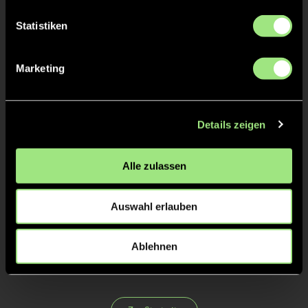
Tore & Karten
Statistiken
1/4
0:1
Mia S., 10’
Marketing
2/4
0:2
Mia S., 12’
Details zeigen
0:3
Amelie K., 18’
3/4
Alle zulassen
4/4
Auswahl erlauben
Ablehnen