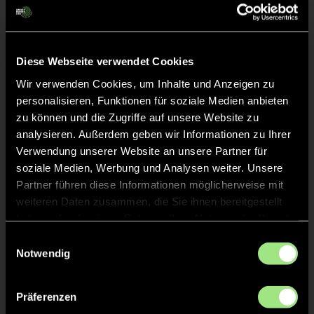
Miriam
L.
13
Diese Webseite verwendet Cookies
Anna-Maria
H.
21
Wir verwenden Cookies, um Inhalte und Anzeigen zu
personalisieren, Funktionen für soziale Medien anbieten
zu können und die Zugriffe auf unsere Website zu
Nele
M.
23
analysieren. Außerdem geben wir Informationen zu Ihrer
Verwendung unserer Website an unsere Partner für
soziale Medien, Werbung und Analysen weiter. Unsere
Partner führen diese Informationen möglicherweise mit
weiteren Daten zusammen, die Sie ihnen bereitgestellt
Staff
haben oder die sie im Rahmen Ihrer Nutzung der Dienste
gesammelt haben.
Einwilligungsauswahl
Notwendig
TW = Torwart & ETW = Ersatztorwart, K = Kapitän
Präferenzen