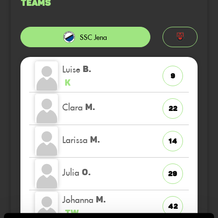
Teams
SSC Jena
Luise
B.
9
K
Clara
M.
22
Larissa
M.
14
Julia
O.
29
Johanna
M.
42
TW