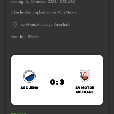
Sonntag, 15. Dezember 2024, 10:00 MEZ
Schiedsrichter:
Stephan Gruner
,
Matti Stepina
Karl-Heinz-Freiberger-Sporthalle
Ausrichter:
SVMM
0 : 3
SSC Jena
SV Motor
Meerane