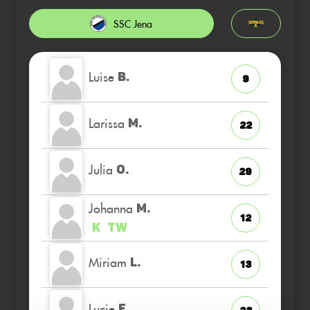
SSC Jena
Luise
B.
9
Larissa
M.
22
Julia
O.
29
Johanna
M.
12
K
TW
Miriam
L.
13
Lucie
E.