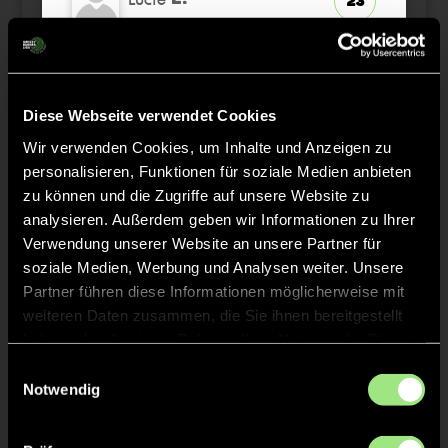
23
Nele
M.
32
Diese Webseite verwendet Cookies
Wir verwenden Cookies, um Inhalte und Anzeigen zu
personalisieren, Funktionen für soziale Medien anbieten
Staff
zu können und die Zugriffe auf unsere Website zu
analysieren. Außerdem geben wir Informationen zu Ihrer
Verwendung unserer Website an unsere Partner für
Michael
MARZ
soziale Medien, Werbung und Analysen weiter. Unsere
Partner führen diese Informationen möglicherweise mit
Sophia
weiteren Daten zusammen, die Sie ihnen bereitgestellt
FRICKE
haben oder die sie im Rahmen Ihrer Nutzung der Dienste
gesammelt haben.
Einwilligungsauswahl
Notwendig
TW = Torwart & ETW = Ersatztorwart, K = Kapitän