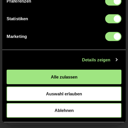
Präferenzen
Tore & Karten
Statistiken
1/4
0:1
1’
Marketing
0:1
2’
2/4
Details zeigen
0:1
11’
0:1
12’
Alle zulassen
3/4
Auswahl erlauben
4/4
Ablehnen