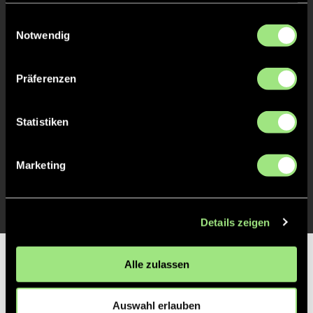
gesammelt haben.
Einwilligungsauswahl
TOR 1:0, FELDTOR
1'
Notwendig
TOR 1:0, FELDTOR
Präferenzen
1'
Statistiken
TOR 1:0, FELDTOR
1'
Marketing
TOR 1:0, FELDTOR
1'
Details zeigen
Partner
Alle zulassen
Auswahl erlauben