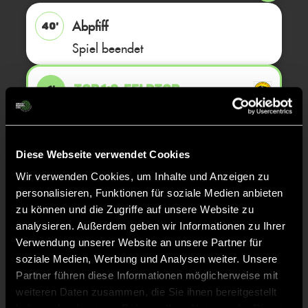
Abpfiff
40'
Spiel beendet
TOR 1:0, FELDTOR
1'
TOR 1:0, FELDTOR
1'
Diese Webseite verwendet Cookies
Wir verwenden Cookies, um Inhalte und Anzeigen zu
TOR 1:0, FELDTOR
1'
personalisieren, Funktionen für soziale Medien anbieten
zu können und die Zugriffe auf unsere Website zu
analysieren. Außerdem geben wir Informationen zu Ihrer
TOR 1:0, FELDTOR
1'
Verwendung unserer Website an unsere Partner für
soziale Medien, Werbung und Analysen weiter. Unsere
Partner führen diese Informationen möglicherweise mit
TOR 1:0, FELDTOR
1'
weiteren Daten zusammen, die Sie ihnen bereitgestellt
haben oder die sie im Rahmen Ihrer Nutzung der Dienste