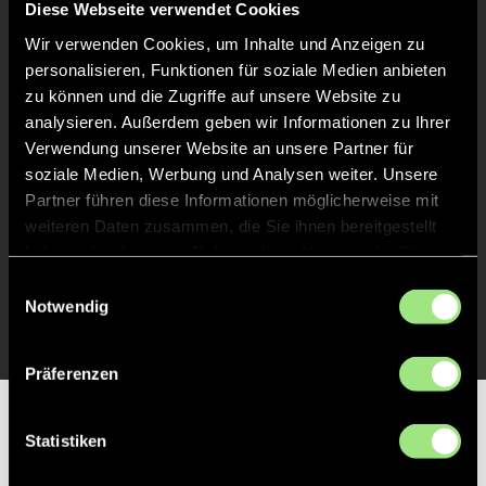
Diese Webseite verwendet Cookies
Abpfiff
40'
Wir verwenden Cookies, um Inhalte und Anzeigen zu
personalisieren, Funktionen für soziale Medien anbieten
Spiel beendet
zu können und die Zugriffe auf unsere Website zu
analysieren. Außerdem geben wir Informationen zu Ihrer
TOR 3:0, FELDTOR
1'
Verwendung unserer Website an unsere Partner für
soziale Medien, Werbung und Analysen weiter. Unsere
Partner führen diese Informationen möglicherweise mit
TOR 2:0, FELDTOR
1'
weiteren Daten zusammen, die Sie ihnen bereitgestellt
haben oder die sie im Rahmen Ihrer Nutzung der Dienste
gesammelt haben.
Einwilligungsauswahl
TOR 1:0, FELDTOR
1'
Notwendig
Präferenzen
Partner
Statistiken