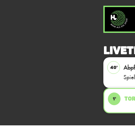
Livet
Abpfi
40'
Spie
TOR
1'