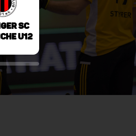
iger SC
che U12