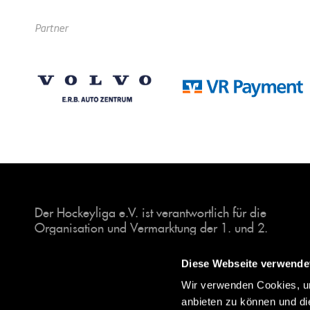
Partner
Der Hockeyliga e.V. ist verantwortlich für die
Organisation und Vermarktung der 1. und 2.
Hockey-Bundesligen auf dem Feld und in der
Halle. Insgesamt sind über 60 Vereine unter dem
Diese Webseite verwende
Dach der Hockeyliga organisiert, sowohl im
Wir verwenden Cookies, um
Herren als auch im Damen Bereich.
anbieten zu können und di