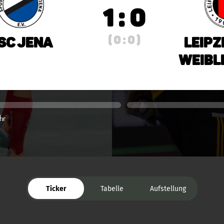
1 : 0
( 0 : 0 )
SC Jena
Leipz
weibli
hr
Ticker
Tabelle
Aufstellung