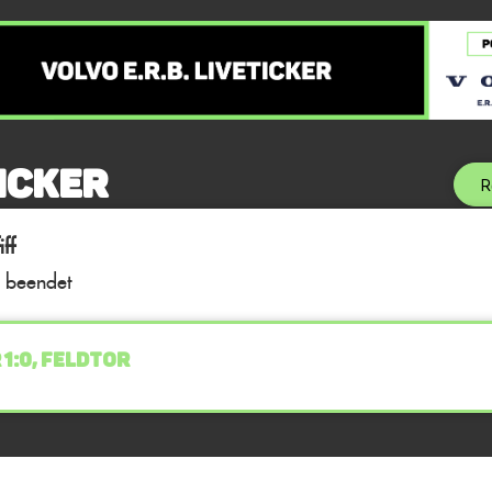
icker
R
ff
l beendet
 1:0, FELDTOR