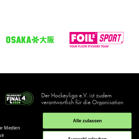
Der Hockeyliga e.V. ist zudem
verantwortlich für die Organisation
und Durchführung der Final4
Events, der deutschen Hockey-
Alle zulassen
Meisterschaften.
le Medien
ir
Auswahl erlauben