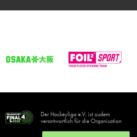
Der Hockeyliga e.V. ist zudem
verantwortlich für die Organisation
und Durchführung der Final4
Events, der deutschen Hockey-