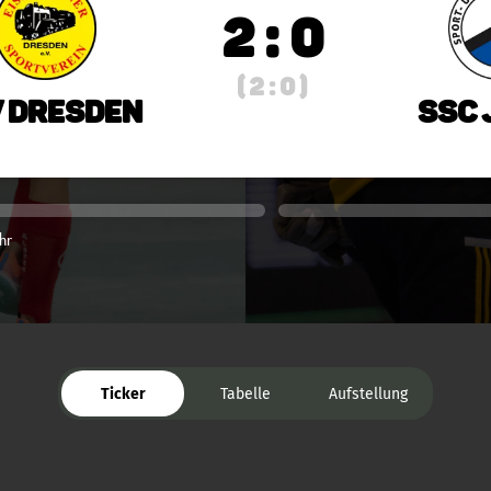
2 : 0
( 2 : 0 )
V Dresden
SSC 
hr
Ticker
Tabelle
Aufstellung