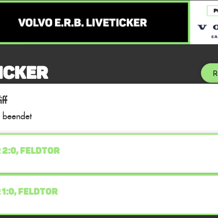
icker
R
ff
l beendet
 2:0, FELDTOR
 1:0, FELDTOR