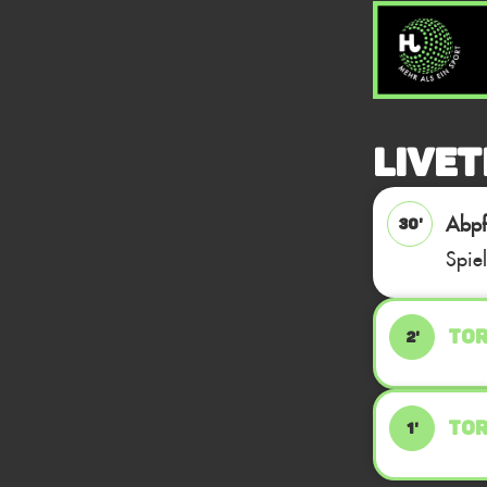
Livet
Abpfi
30'
Spie
TOR
2'
TOR
1'