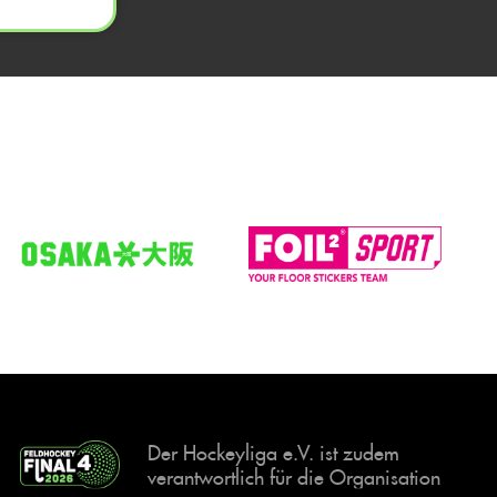
Der Hockeyliga e.V. ist zudem
verantwortlich für die Organisation