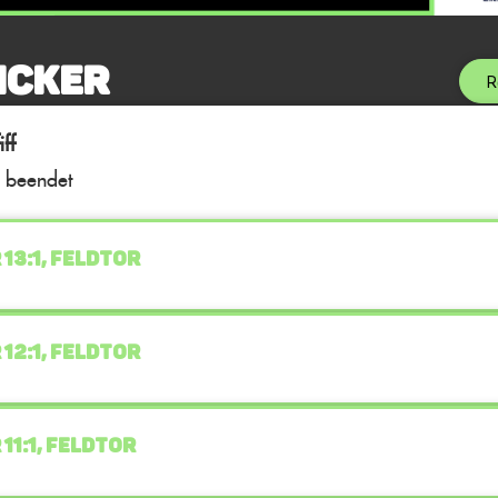
icker
R
ff
l beendet
 13:1, FELDTOR
 12:1, FELDTOR
 11:1, FELDTOR