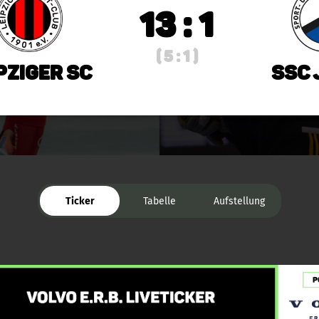
13 : 1
( 5 : 1 )
pziger SC
SSC 
Ticker
Tabelle
Aufstellung