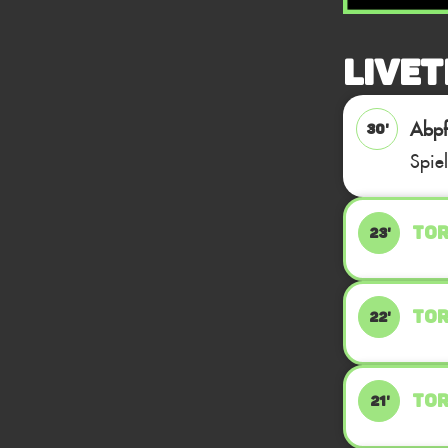
Livet
Abpfi
30'
Spie
TOR
23'
TOR
22'
TOR
21'