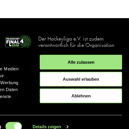
Der Hockeyliga e.V. ist zudem
verantwortlich für die Organisation
und Durchführung der Final4
Events, der deutschen Hockey-
Alle zulassen
Meisterschaften.
le Medien
ir
Auswahl erlauben
, Werbung
ren Daten
IMPRESSUM
DATENSCHUTZERKLÄRUNG
Ablehnen
ienste
© 2026 hockey.de
g
Details zeigen