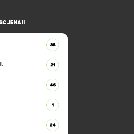
SC Jena II
36
H.
21
46
1
24