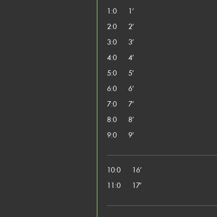
1:0
1’
2:0
2’
3:0
3’
4:0
4’
5:0
5’
6:0
6’
7:0
7’
8:0
8’
9:0
9’
10:0
16’
11:0
17’