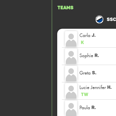
Teams
SSC
Carla
J.
K
Sophie
R.
Greta
S.
Lucie Jennifer
H.
TW
Paula
R.