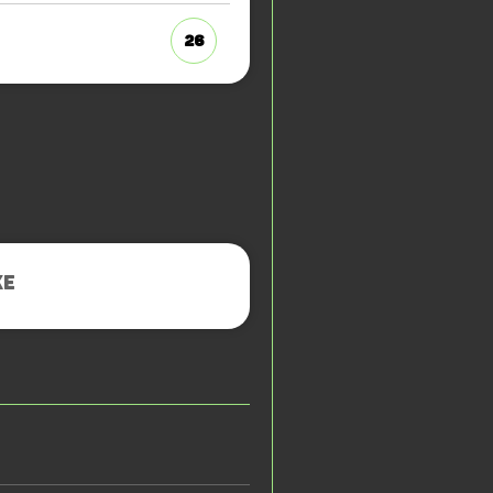
26
KE