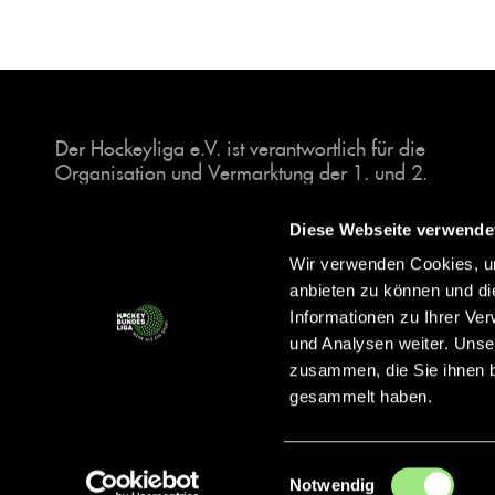
Der Hockeyliga e.V. ist verantwortlich für die
Organisation und Vermarktung der 1. und 2.
Hockey-Bundesligen auf dem Feld und in der
Halle. Insgesamt sind über 60 Vereine unter dem
Diese Webseite verwende
Dach der Hockeyliga organisiert, sowohl im
Wir verwenden Cookies, um
Herren als auch im Damen Bereich.
anbieten zu können und di
Informationen zu Ihrer Ve
und Analysen weiter. Unse
zusammen, die Sie ihnen b
gesammelt haben.
Einwilligungsauswahl
Notwendig