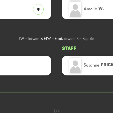
Amelie
W.
8
TW = Torwart & ETW = Ersatztorwart, K = Kapitän
Staff
Susanne
FRIC
1/4