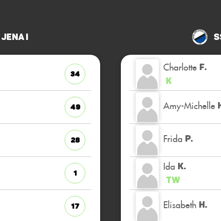
 Jena I
S
Charlotte
F.
34
K
Amy-Michelle
49
Frida
P.
28
Ida
K.
1
TW
Elisabeth
H.
17