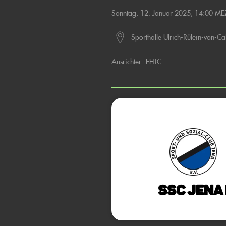
Sonntag, 12. Januar 2025, 14:00 ME
Sporthalle Ulrich-Rülein-von-Ca
Ausrichter:
FHTC
SSC Jena 