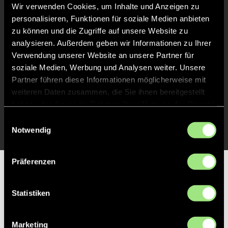
Liveticker
Wir verwenden Cookies, um Inhalte und Anzeigen zu
personalisieren, Funktionen für soziale Medien anbieten
Abpfiff
60'
zu können und die Zugriffe auf unsere Website zu
Spiel beendet
analysieren. Außerdem geben wir Informationen zu Ihrer
Verwendung unserer Website an unsere Partner für
soziale Medien, Werbung und Analysen weiter. Unsere
TOR 0:1, FELDTOR
2'
Partner führen diese Informationen möglicherweise mit
weiteren Daten zusammen, die Sie ihnen bereitgestellt
haben oder die sie im Rahmen Ihrer Nutzung der Dienste
TOR 1:0, FELDTOR
1'
gesammelt haben.
Einwilligungsauswahl
Notwendig
Präferenzen
Partner
Statistiken
Marketing